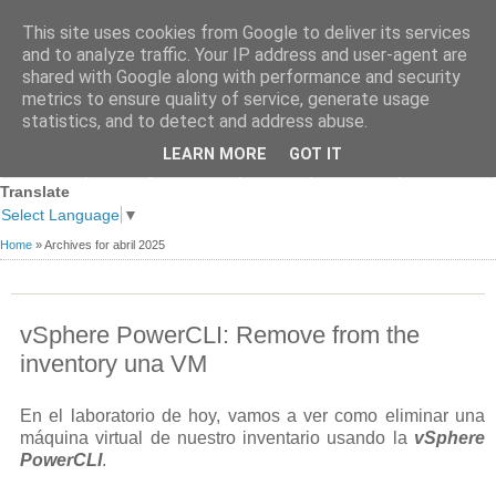
This site uses cookies from Google to deliver its services
and to analyze traffic. Your IP address and user-agent are
shared with Google along with performance and security
metrics to ensure quality of service, generate usage
statistics, and to detect and address abuse.
Página
Sobre
Premios
Links de
Blogs de
LEARN MORE
GOT IT
Contacto
principal
mi
recibidos
Interés
referencia
Translate
Select Language
▼
Home
»
Archives for abril 2025
vSphere PowerCLI: Remove from the
inventory una VM
En el laboratorio de hoy, vamos a ver como eliminar una
máquina virtual de nuestro inventario usando la
vSphere
PowerCLI
.