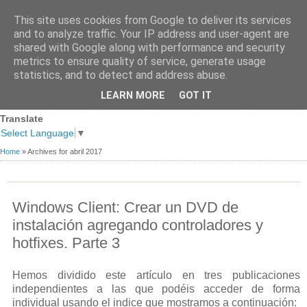
This site uses cookies from Google to deliver its services
and to analyze traffic. Your IP address and user-agent are
shared with Google along with performance and security
metrics to ensure quality of service, generate usage
statistics, and to detect and address abuse.
Página
Sobre
Premios
Links de
Blogs de
LEARN MORE
GOT IT
Contacto
principal
mi
recibidos
Interés
referencia
Translate
Select Language
▼
Home
»
Archives for abril 2017
Windows Client: Crear un DVD de
instalación agregando controladores y
hotfixes. Parte 3
Hemos dividido este artículo en tres publicaciones
independientes a las que podéis acceder de forma
individual usando el indice que mostramos a continuación: