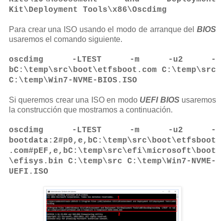
Kit\Deployment Tools\x86\Oscdimg
Para crear una ISO usando el modo de arranque del
BIOS
usaremos el comando siguiente.
oscdimg -LTEST -m -u2 -
bC:\temp\src\boot\etfsboot.com C:\temp\src
C:\temp\Win7-NVME-BIOS.ISO
Si queremos crear una ISO en modo
UEFI BIOS
usaremos
la construcción que mostramos a continuación.
oscdimg -LTEST -m -u2 -
bootdata:2#p0,e,bC:\temp\src\boot\etfsboot
.com#pEF,e,bC:\temp\src\efi\microsoft\boot
\efisys.bin C:\temp\src C:\temp\Win7-NVME-
UEFI.ISO