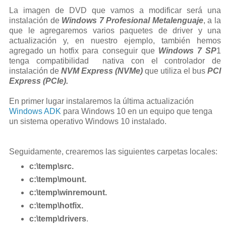
La imagen de DVD que vamos a modificar será una
instalación de
Windows 7 Profesional Metalenguaje
, a la
que le agregaremos varios paquetes de driver y una
actualización y, en nuestro ejemplo, también hemos
agregado un hotfix para conseguir que
Windows 7 SP
1
tenga compatibilidad nativa con el controlador de
instalación de
NVM Express (NVMe)
que utiliza el bus
PCI
Express (PCIe).
En primer lugar instalaremos la última actualización
Windows ADK
para Windows 10 en un equipo que tenga
un sistema operativo Windows 10 instalado.
Seguidamente, crearemos las siguientes carpetas locales:
c:\temp\src.
c:\temp\mount.
c:\temp\winremount.
c:\temp\hotfix.
c:\temp\drivers
.