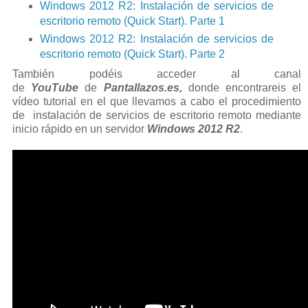
Windows 2012 R2: Instalación de servicios de
escritorio remoto (Quick Start). Parte 1
Windows 2012 R2: Instalación de servicios de
escritorio remoto (Quick Start). Parte 2
También podéis acceder al canal
de
YouTube
de
Pantallazos.es,
donde encontrareis el
vídeo tutorial en el que llevamos a cabo el procedimiento
de instalación de servicios de escritorio remoto mediante
inicio rápido en un servidor
Windows 2012 R2
.