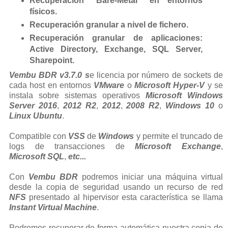
Recuperación "Bare-Metal" en entornos
físicos.
Recuperación granular a nivel de fichero.
Recuperación granular de aplicaciones:
Active Directory, Exchange, SQL Server,
Sharepoint.
Vembu BDR v3.7.0 s
e licencia por número de sockets de
cada host en entornos
VMware
o
Microsoft Hyper-V
y se
instala sobre sistemas operativos
Microsoft Windows
Server 2016
,
2012 R2
,
2012
,
2008 R2
,
Windows 10
o
Linux Ubuntu
.
Compatible con
VSS
de
Windows
y permite el truncado de
logs de transacciones de
Microsoft Exchange
,
Microsoft SQL
,
etc...
Con
Vembu BDR
podremos iniciar una máquina virtual
desde la copia de seguridad usando un recurso de red
NFS
presentado al hipervisor esta característica se llama
Instant Virtual Machine
.
Podremos recuperar de forma automática nuestra copia de