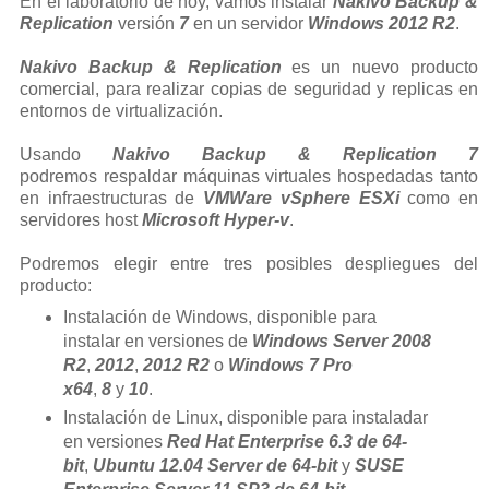
En el laboratorio de hoy, vamos instalar
Nakivo Backup &
Replication
versión
7
en un servidor
Windows 2012 R2
.
Nakivo Backup & Replication
es un nuevo producto
comercial, para realizar copias de seguridad y replicas en
entornos de virtualización.
Usando
Nakivo Backup & Replication 7
podremos respaldar máquinas virtuales hospedadas tanto
en infraestructuras de
VMWare vSphere ESXi
como en
servidores host
Microsoft Hyper-v
.
Podremos elegir entre tres posibles despliegues del
producto:
Instalación de Windows, disponible para
instalar en versiones de
Windows Server 2008
R2
,
2012
,
2012 R2
o
Windows 7 Pro
x64
,
8
y
10
.
Instalación de Linux, disponible para instaladar
en versiones
Red Hat Enterprise 6.3 de 64-
bit
,
Ubuntu 12.04 Server de 64-bit
y
SUSE