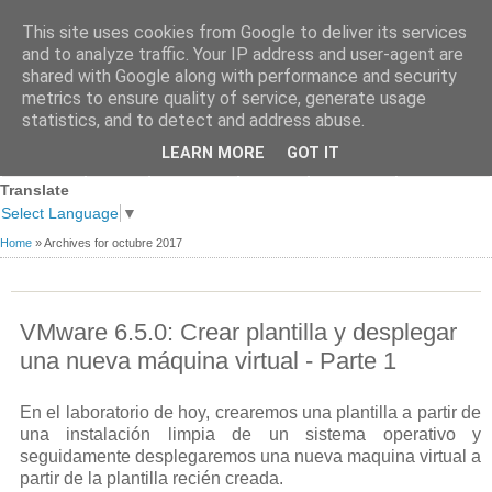
This site uses cookies from Google to deliver its services
and to analyze traffic. Your IP address and user-agent are
shared with Google along with performance and security
metrics to ensure quality of service, generate usage
statistics, and to detect and address abuse.
Página
Sobre
Premios
Links de
Blogs de
LEARN MORE
GOT IT
Contacto
principal
mi
recibidos
Interés
referencia
Translate
Select Language
▼
Home
»
Archives for octubre 2017
VMware 6.5.0: Crear plantilla y desplegar
una nueva máquina virtual - Parte 1
En el laboratorio de hoy, crearemos una plantilla a partir de
una instalación limpia de un sistema operativo y
seguidamente desplegaremos una nueva maquina virtual a
partir de la plantilla recién creada.