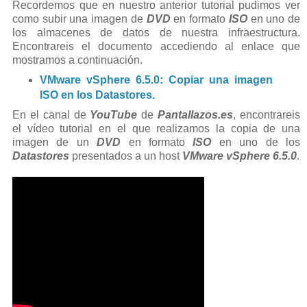
Recordemos que en nuestro anterior tutorial pudimos ver
como subir una imagen de
DVD
en formato
ISO
en uno de
los almacenes de datos de nuestra infraestructura.
Encontrareis el documento accediendo al enlace que
mostramos a continuación.
VMware vSphere 6.5.0: Copiar una imagen
ISO en los Datastores.
En el canal de
YouTube
de
Pantallazos.es
, encontrareis
el vídeo tutorial en el que realizamos la copia de una
imagen de un
DVD
en formato
ISO
en uno de los
Datastores
presentados a un host
VMware vSphere 6.5.0
.