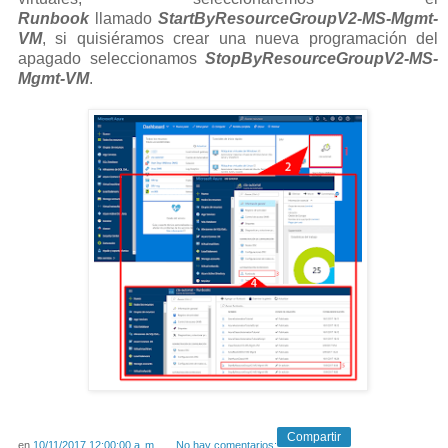
Runbook
llamado
StartByResourceGroupV2-MS-Mgmt-
VM
, si quisiéramos crear una nueva programación del
apagado seleccionamos
StopByResourceGroupV2-MS-
Mgmt-VM
.
Compartir
en
10/11/2017 12:00:00 a. m.
No hay comentarios: