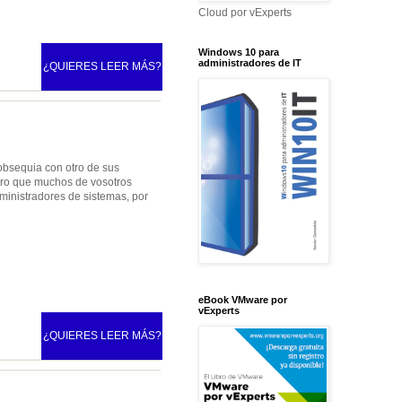
Cloud por vExperts
Windows 10 para
administradores de IT
¿QUIERES LEER MÁS?
obsequia con otro de sus
guro que muchos de vosotros
inistradores de sistemas, por
eBook VMware por
vExperts
¿QUIERES LEER MÁS?