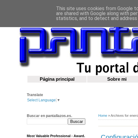
This site uses cookies from Google to 
are shared with Google along with per
statistics, and to detect and address
Página principal
Sobre mi
Translate
Select Language
▼
Buscar en pantallazos.es.
Home
»
Archives for ener
Configuració
Most Valuable Professional - Award.