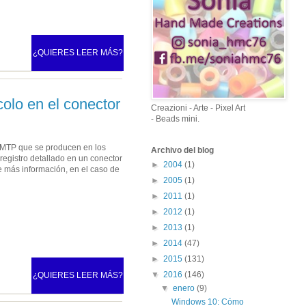
¿QUIERES LEER MÁS?
colo en el conector
Creazioni - Arte - Pixel Art
- Beads mini.
s SMTP que se producen en los
Archivo del blog
registro detallado en un conector
►
2004
(1)
de más información, en el caso de
►
2005
(1)
►
2011
(1)
►
2012
(1)
►
2013
(1)
►
2014
(47)
►
2015
(131)
▼
2016
(146)
¿QUIERES LEER MÁS?
▼
enero
(9)
Windows 10: Cómo