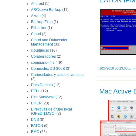
EATON IPM 1
Android
(1)
ARCserve Backup
(11)
Azure
(4)
Backup Exec
(1)
BitLocker
(1)
Cloud
(2)
Cloud and Datacenter
Management
(33)
clouding.io
(10)
Colaboradores
(2)
command-line
(49)
1/20/2016 06:23:00 p. m.
Connectrix DS-300B
(3)
Curiosidades y cosas divertidas
(2)
Data Domain
(12)
Mac Active D
DELL
(12)
Dell Sonicwall
(12)
DHCP
(23)
Directivas de grupo local
(GPEDIT.MSC)
(3)
DNS
(8)
EATON
(9)
EMC
(28)