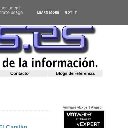
 user-agent
nerate usage
LEARN MORE
GOT IT
Contacto
Blogs de referencia
vmware vExpert Award.
El Capitán