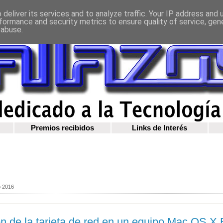
deliver its services and to analyze traffic. Your IP address and
formance and security metrics to ensure quality of service, ge
 abuse.
Premios recibidos
Links de Interés
o 2016
n de la tarjeta de red en un equipo Mac OS X 