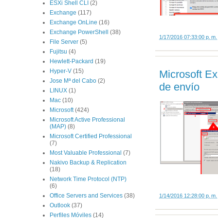
ESXi Shell CLI
(2)
Exchange
(117)
Exchange OnLine
(16)
Exchange PowerShell
(38)
1/17/2016 07:33:00 p. m.
File Server
(5)
Fujitsu
(4)
Hewlett-Packard
(19)
Hyper-V
(15)
Microsoft Ex
Jose Mª del Cabo
(2)
de envío
LINUX
(1)
Mac
(10)
Microsoft
(424)
Microsoft Active Professional
(MAP)
(8)
Microsoft Certified Professional
(7)
Most Valuable Professional
(7)
Nakivo Backup & Replication
(18)
Network Time Protocol (NTP)
(6)
Office Servers and Services
(38)
1/14/2016 12:28:00 p. m.
Outlook
(37)
Perfiles Móviles
(14)