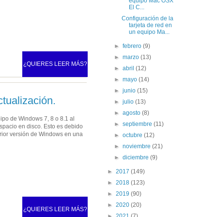
equipo Mac OSX
El C...
Configuración de la
tarjeta de red en
un equipo Ma...
►
febrero
(9)
►
marzo
(13)
¿QUIERES LEER MÁS?
►
abril
(12)
►
mayo
(14)
►
junio
(15)
tualización.
►
julio
(13)
►
agosto
(8)
ipo de Windows 7, 8 o 8.1 al
►
septiembre
(11)
pacio en disco. Esto es debido
rior versión de Windows en una
►
octubre
(12)
►
noviembre
(21)
►
diciembre
(9)
►
2017
(149)
►
2018
(123)
►
2019
(90)
►
2020
(20)
¿QUIERES LEER MÁS?
►
2021
(7)