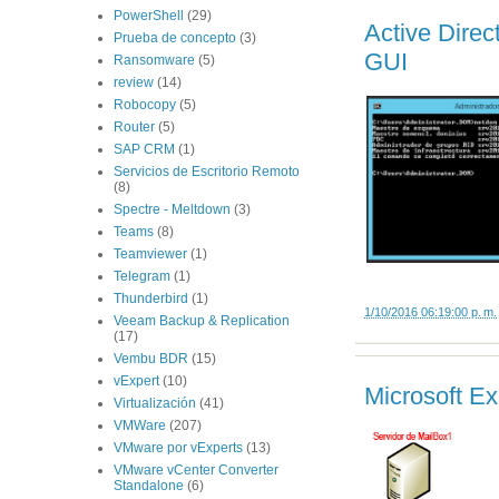
PowerShell
(29)
Active Direc
Prueba de concepto
(3)
GUI
Ransomware
(5)
review
(14)
Robocopy
(5)
Router
(5)
SAP CRM
(1)
Servicios de Escritorio Remoto
(8)
Spectre - Meltdown
(3)
Teams
(8)
Teamviewer
(1)
Telegram
(1)
Thunderbird
(1)
1/10/2016 06:19:00 p. m.
Veeam Backup & Replication
(17)
Vembu BDR
(15)
vExpert
(10)
Microsoft Ex
Virtualización
(41)
VMWare
(207)
VMware por vExperts
(13)
VMware vCenter Converter
Standalone
(6)