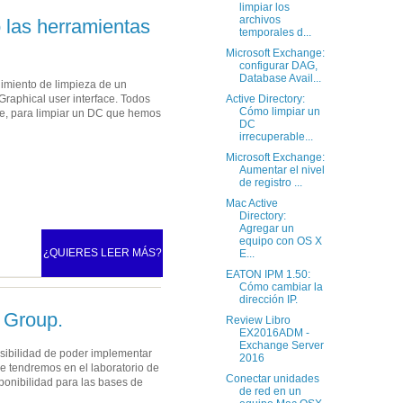
limpiar los
archivos
 las herramientas
temporales d...
Microsoft Exchange:
configurar DAG,
Database Avail...
dimiento de limpieza de un
raphical user interface. Todos
Active Directory:
Cómo limpiar un
e, para limpiar un DC que hemos
DC
irrecuperable...
Microsoft Exchange:
Aumentar el nivel
de registro ...
Mac Active
Directory:
Agregar un
equipo con OS X
¿QUIERES LEER MÁS?
E...
EATON IPM 1.50:
Cómo cambiar la
dirección IP.
y Group.
Review Libro
EX2016ADM -
Exchange Server
osibilidad de poder implementar
2016
ue tendremos en el laboratorio de
Conectar unidades
ponibilidad para las bases de
de red en un