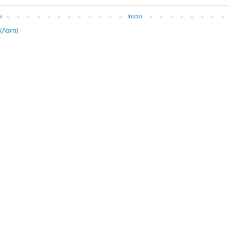
s
Inicio
 (Atom)