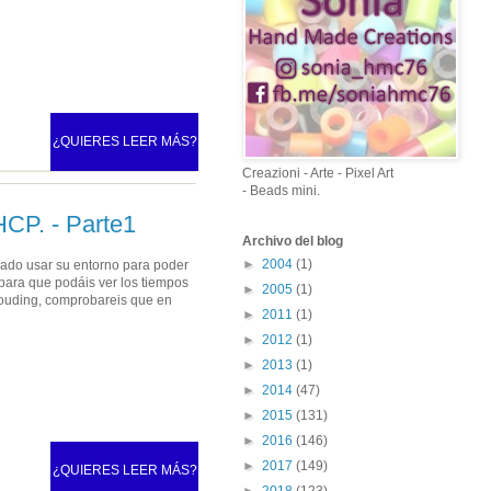
¿QUIERES LEER MÁS?
Creazioni - Arte - Pixel Art
- Beads mini.
HCP. - Parte1
Archivo del blog
►
2004
(1)
ejado usar su entorno para poder
 para que podáis ver los tiempos
►
2005
(1)
Clouding, comprobareis que en
►
2011
(1)
►
2012
(1)
►
2013
(1)
►
2014
(47)
►
2015
(131)
►
2016
(146)
►
2017
(149)
¿QUIERES LEER MÁS?
►
2018
(123)