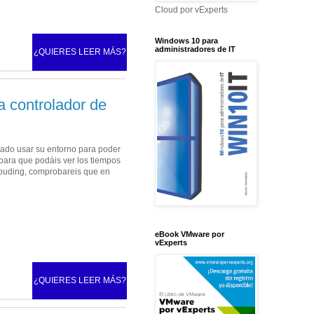
Cloud por vExperts
Windows 10 para
administradores de IT
¿QUIERES LEER MÁS?
 controlador de
ejado usar su entorno para poder
 para que podáis ver los tiempos
Clouding, comprobareis que en
eBook VMware por
vExperts
¿QUIERES LEER MÁS?