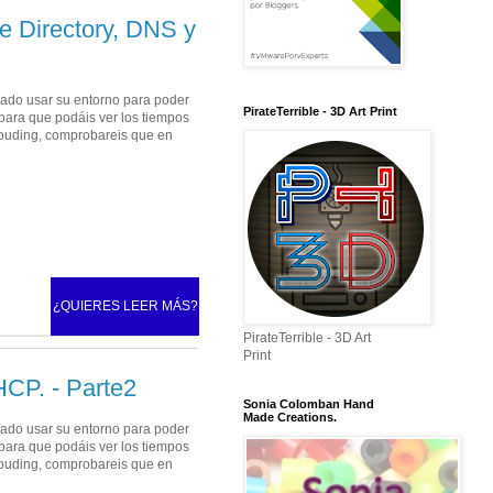
ve Directory, DNS y
ejado usar su entorno para poder
PirateTerrible - 3D Art Print
 para que podáis ver los tiempos
Clouding, comprobareis que en
¿QUIERES LEER MÁS?
PirateTerrible - 3D Art
Print
HCP. - Parte2
Sonia Colomban Hand
Made Creations.
ejado usar su entorno para poder
 para que podáis ver los tiempos
Clouding, comprobareis que en