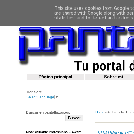
This site uses cookies from Google to 
are shared with Google along with per
statistics, and to detect and address
Página principal
Sobre mi
Translate
Select Language
▼
Buscar en pantallazos.es.
Home
»
Archives for febr
VMWare vEx
Most Valuable Professional - Award.