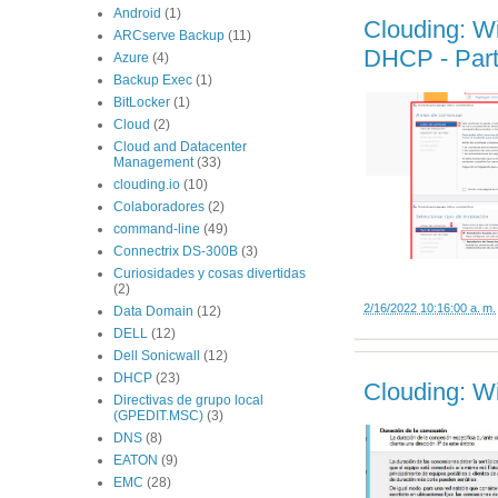
Android
(1)
Clouding: Wi
ARCserve Backup
(11)
DHCP - Part
Azure
(4)
Backup Exec
(1)
BitLocker
(1)
Cloud
(2)
Cloud and Datacenter
Management
(33)
clouding.io
(10)
Colaboradores
(2)
command-line
(49)
Connectrix DS-300B
(3)
Curiosidades y cosas divertidas
(2)
2/16/2022 10:16:00 a. m.
Data Domain
(12)
DELL
(12)
Dell Sonicwall
(12)
DHCP
(23)
Clouding: W
Directivas de grupo local
(GPEDIT.MSC)
(3)
DNS
(8)
EATON
(9)
EMC
(28)