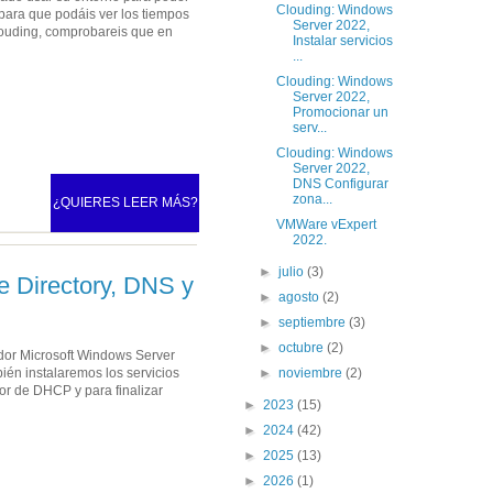
Clouding: Windows
 para que podáis ver los tiempos
Server 2022,
Clouding, comprobareis que en
Instalar servicios
...
Clouding: Windows
Server 2022,
Promocionar un
serv...
Clouding: Windows
Server 2022,
DNS Configurar
zona...
¿QUIERES LEER MÁS?
VMWare vExpert
2022.
►
julio
(3)
e Directory, DNS y
►
agosto
(2)
►
septiembre
(3)
►
octubre
(2)
dor Microsoft Windows Server
►
noviembre
(2)
ién instalaremos los servicios
r de DHCP y para finalizar
►
2023
(15)
►
2024
(42)
►
2025
(13)
►
2026
(1)