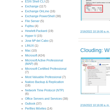
ESXi Shell CLI
(2)
Exchange
(117)
Exchange OnLine
(16)
Exchange PowerShell
(38)
File Server
(5)
Fujitsu
(4)
Hewlett-Packard
(19)
2/16/2022 10:16:00 a. m.
Hyper-V
(15)
Jose Mª del Cabo
(2)
LINUX
(1)
Clouding: W
Mac
(10)
Microsoft
(424)
Microsoft Active Professional
(MAP)
(8)
Microsoft Certified Professional
(7)
Most Valuable Professional
(7)
Nakivo Backup & Replication
(18)
Network Time Protocol (NTP)
(6)
Office Servers and Services
(38)
Outlook
(37)
2/16/2022 10:16:00 a. m.
Perfiles Móviles
(14)