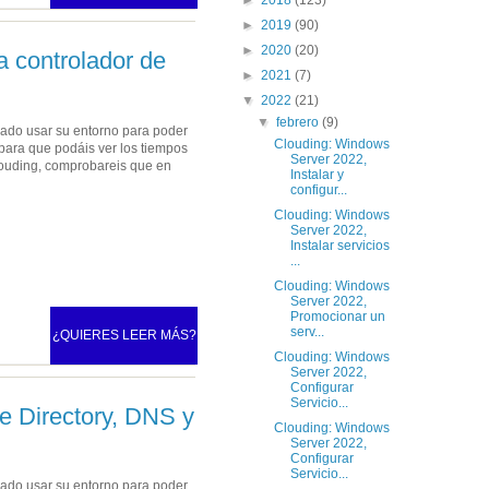
►
2019
(90)
►
2020
(20)
 controlador de
►
2021
(7)
▼
2022
(21)
▼
febrero
(9)
ejado usar su entorno para poder
Clouding: Windows
 para que podáis ver los tiempos
Server 2022,
Clouding, comprobareis que en
Instalar y
configur...
Clouding: Windows
Server 2022,
Instalar servicios
...
Clouding: Windows
Server 2022,
Promocionar un
serv...
¿QUIERES LEER MÁS?
Clouding: Windows
Server 2022,
Configurar
Servicio...
ve Directory, DNS y
Clouding: Windows
Server 2022,
Configurar
Servicio...
ejado usar su entorno para poder