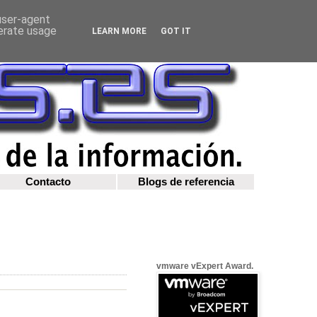
 user-agent
nerate usage
LEARN MORE
GOT IT
Contacto
Blogs de referencia
vmware vExpert Award.