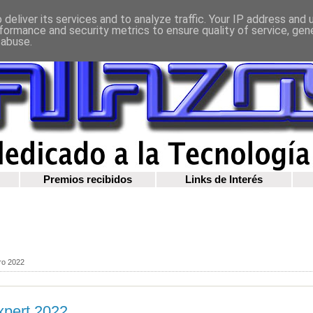
deliver its services and to analyze traffic. Your IP address and
formance and security metrics to ensure quality of service, ge
 abuse.
Premios recibidos
Links de Interés
ero 2022
pert 2022.