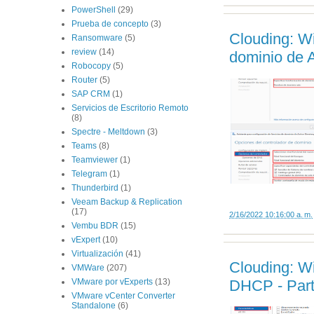
PowerShell
(29)
Prueba de concepto
(3)
Clouding: W
Ransomware
(5)
review
(14)
dominio de A
Robocopy
(5)
Router
(5)
SAP CRM
(1)
Servicios de Escritorio Remoto
(8)
Spectre - Meltdown
(3)
Teams
(8)
Teamviewer
(1)
Telegram
(1)
Thunderbird
(1)
Veeam Backup & Replication
(17)
2/16/2022 10:16:00 a. m.
Vembu BDR
(15)
vExpert
(10)
Virtualización
(41)
Clouding: Wi
VMWare
(207)
VMware por vExperts
(13)
DHCP - Part
VMware vCenter Converter
Standalone
(6)