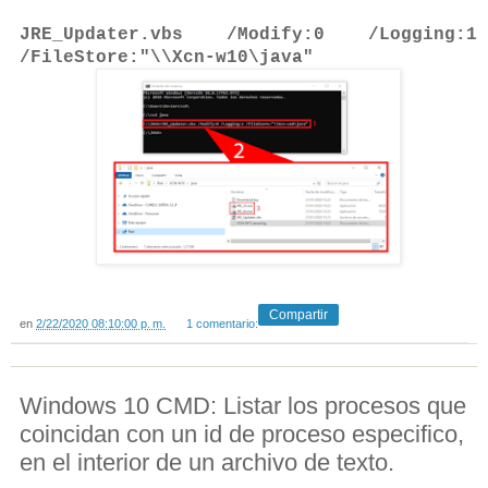
JRE_Updater.vbs /Modify:0 /Logging:1
/FileStore:"\\Xcn-w10\java"
Compartir
en
2/22/2020 08:10:00 p. m.
1 comentario:
Windows 10 CMD: Listar los procesos que
coincidan con un id de proceso especifico,
en el interior de un archivo de texto.