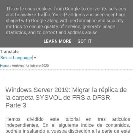
This site uses cookies from Google to deliver its services
and to analyze traffic. Your IP address and user-agent are
shared with Google along with performance and security
metrics to ensure quality of service, generate usage
statistics, and to detect and address abuse.
Página
Sobre
Premios
Links de
Blogs de
LEARN MORE
GOT IT
Contacto
principal
mi
recibidos
Interés
referencia
Translate
Select Language
▼
Home
»
Archives for febrero 2020
Windows Server 2019: Migrar la réplica de
la carpeta SYSVOL de FRS a DFSR. -
Parte 3
Hemos dividido este tutorial en tres artículos
independientes. En el siguiente índice de contenidos,
podréis ir saltando a vuestra discreción a la parte de este