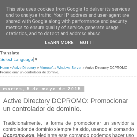
This site uses cookies from Google to deliver its services
and to analyze traffic. Your IP address and user-agent are
shared with Google along with performance and security
metrics to ensure quality of service, generate usage
statistics, and to detect and address abuse.
Página
Sobre
Premios
Links de
Blogs de
LEARN MORE
GOT IT
Contacto
principal
mi
recibidos
Interés
referencia
Translate
Select Language
▼
Home
»
Active Directory
»
Microsoft
»
Windows Server
»
Active Directory DCPROMO:
Promocionar un controlador de dominio.
martes, 5 de mayo de 2015
Active Directory DCPROMO: Promocionar
un controlador de dominio.
Tradicionalmente, la forma de promocionar un servidor a
controlador de dominio siempre ha sido, usando el comando
Dcpromo.exe
. Mediante este comando podemos hacer uso