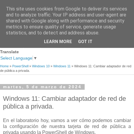
This site uses cookies from Google to deliver its services
and to analyze traffic. Your IP address and user-agent are
shared with Google along with performance and security
metrics to ensure quality of service, generate usage
statistics, and to detect and address abuse.
Página
Sobre
Premios
Links de
Blogs de
LEARN MORE
GOT IT
Contacto
principal
mi
recibidos
Interés
referencia
Translate
Select Language
▼
Home
»
PowerShell
»
Windows 10
»
Windows 11
»
Windows 11: Cambiar adaptador de red
de pública a privada.
martes, 5 de marzo de 2024
Windows 11: Cambiar adaptador de red de
pública a privada.
En el laboratorio hoy, vamos a ver cómo podemos cambiar
la configuración de nuestra tarjeta de red de pública a
privada usando la PowerShell de Windows.