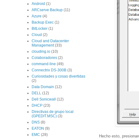
Android
(1)
ARCserve Backup
(11)
Azure
(4)
Backup Exec
(1)
BitLocker
(1)
Cloud
(2)
Cloud and Datacenter
Management
(33)
clouding.io
(10)
Colaboradores
(2)
command-line
(49)
Connectrix DS-300B
(3)
Curiosidades y cosas divertidas
(2)
Data Domain
(12)
DELL
(12)
Dell Sonicwall
(12)
DHCP
(23)
Directivas de grupo local
(GPEDIT.MSC)
(3)
DNS
(8)
EATON
(9)
EMC
(28)
Hecho esto, presiona