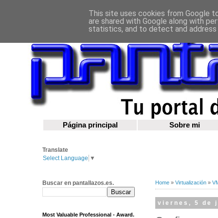
This site uses cookies from Google to 
are shared with Google along with per
statistics, and to detect and address
Página principal
Sobre mi
Translate
Select Language
▼
Buscar en pantallazos.es.
Home
»
Virtualización
»
V
viernes, 5 de 
Most Valuable Professional - Award.