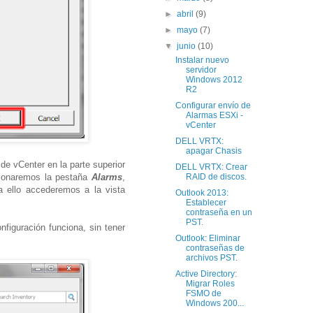
►
abril
(9)
►
mayo
(7)
▼
junio
(10)
Instalar nuevo
servidor
Windows 2012
R2
Configurar envío de
Alarmas ESXi -
vCenter
DELL VRTX:
apagar Chasis
de vCenter en la parte superior
DELL VRTX: Crear
ccionaremos la pestaña
Alarms
,
RAID de discos.
a ello accederemos a la vista
Outlook 2013:
Establecer
contraseña en un
PST.
figuración funciona, sin tener
Outlook: Eliminar
contraseñas de
archivos PST.
Active Directory:
Migrar Roles
FSMO de
Windows 200...