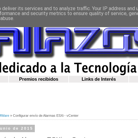
deliver its services and to analyze traffic. Your IP address and
formance and security metrics to ensure quality of service, ge
 abuse.
Premios recibidos
Links de Interés
MWare
»
Configurar envío de Alarmas ESXi - vCenter
junio de 2015