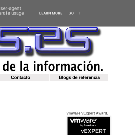
 user-agent
nerate usage
LEARN MORE
GOT IT
Contacto
Blogs de referencia
vmware vExpert Award.