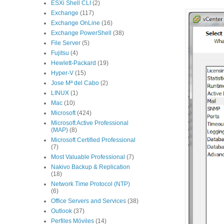
ESXi Shell CLI
(2)
Exchange
(117)
Exchange OnLine
(16)
Exchange PowerShell
(38)
File Server
(5)
Fujitsu
(4)
Hewlett-Packard
(19)
Hyper-V
(15)
Jose Mª del Cabo
(2)
LINUX
(1)
Mac
(10)
Microsoft
(424)
Microsoft Active Professional
(MAP)
(8)
Microsoft Certified Professional
(7)
Most Valuable Professional
(7)
Nakivo Backup & Replication
(18)
Network Time Protocol (NTP)
(6)
Office Servers and Services
(38)
Outlook
(37)
Perfiles Móviles
(14)