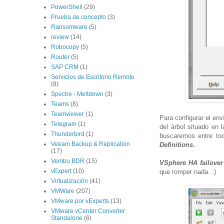
PowerShell
(29)
Prueba de concepto
(3)
Ransomware
(5)
review
(14)
Robocopy
(5)
Router
(5)
SAP CRM
(1)
Servicios de Escritorio Remoto
(8)
Spectre - Meltdown
(3)
Teams
(8)
Teamviewer
(1)
Para configurar el en
Telegram
(1)
del árbol situado en 
Thunderbird
(1)
buscaremos entre tod
Veeam Backup & Replication
Definitions.
(17)
Vembu BDR
(15)
VSphere HA failover
vExpert
(10)
que romper nada. :)
Virtualización
(41)
VMWare
(207)
VMware por vExperts
(13)
VMware vCenter Converter
Standalone
(6)