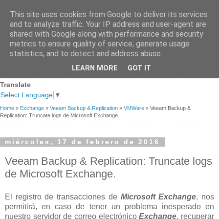
This site uses cookies from Google to deliver its services
and to analyze traffic. Your IP address and user-agent are
shared with Google along with performance and security
metrics to ensure quality of service, generate usage
statistics, and to detect and address abuse.
Página
Sobre
Premios
Links de
Blogs de
LEARN MORE
GOT IT
Contacto
principal
mi
recibidos
Interés
referencia
Translate
Select Language
▼
Home
»
Exchange
»
Veeam Backup & Replication
»
VMWare
»
Veeam Backup &
Replication: Truncate logs de Microsoft Exchange.
miércoles, 17 de febrero de 2016
Veeam Backup & Replication: Truncate logs
de Microsoft Exchange.
El registro de transacciones de
Microsoft Exchange
, nos
permitirá, en caso de tener un problema inesperado en
nuestro servidor de correo electrónico
Exchange
, recuperar