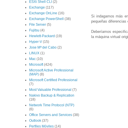
ESXi Shell CLI
(2)
Exchange
(117)
Exchange OnLine
(16)
Si indagamos más en 
Exchange PowerShell
(38)
pequeñas diferencias 
File Server
(5)
Fujitsu
(4)
Deberíamos especific
Hewlett-Packard
(19)
la máquina virtual orig
Hyper-V
(15)
Jose Mª del Cabo
(2)
LINUX
(1)
Mac
(10)
Microsoft
(424)
Microsoft Active Professional
(MAP)
(8)
Microsoft Certified Professional
(7)
Most Valuable Professional
(7)
Nakivo Backup & Replication
(18)
Network Time Protocol (NTP)
(6)
Office Servers and Services
(38)
Outlook
(37)
Perfiles Móviles
(14)