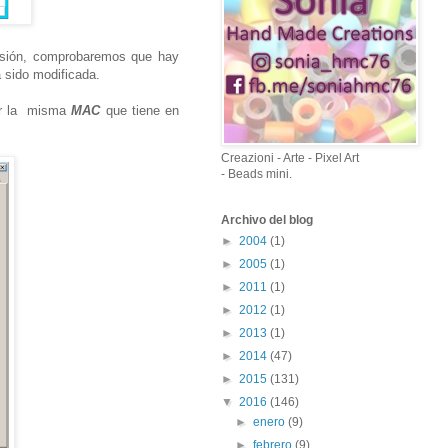
rsión, comprobaremos que hay
á sido modificada.
iar la misma
MAC
que tiene en
Creazioni - Arte - Pixel Art
- Beads mini.
Archivo del blog
►
2004
(1)
►
2005
(1)
►
2011
(1)
►
2012
(1)
►
2013
(1)
►
2014
(47)
►
2015
(131)
▼
2016
(146)
►
enero
(9)
►
febrero
(9)