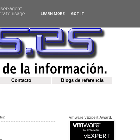
 user-agent
nerate usage
LEARN MORE
GOT IT
Contacto
Blogs de referencia
te2
vmware vExpert Award.