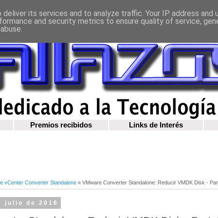
deliver its services and to analyze traffic. Your IP address and
formance and security metrics to ensure quality of service, ge
 abuse.
Premios recibidos
Links de Interés
 vCenter Converter Standalone
»
VMware Converter Standalone: Reducir VMDK Disk - Par
 julio de 2016