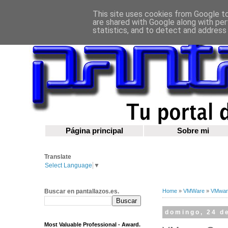
This site uses cookies from Google to 
are shared with Google along with per
statistics, and to detect and address
Página principal
Sobre mi
Translate
Select Language
▼
Buscar en pantallazos.es.
Home
»
VMWare
»
VMware
domingo, 24 de
Most Valuable Professional - Award.