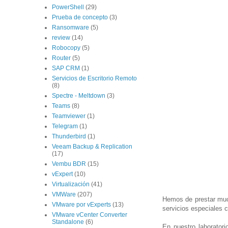
PowerShell
(29)
Prueba de concepto
(3)
Ransomware
(5)
review
(14)
Robocopy
(5)
Router
(5)
SAP CRM
(1)
Servicios de Escritorio Remoto
(8)
Spectre - Meltdown
(3)
Teams
(8)
Teamviewer
(1)
Telegram
(1)
Thunderbird
(1)
Veeam Backup & Replication
(17)
Vembu BDR
(15)
vExpert
(10)
Virtualización
(41)
VMWare
(207)
Hemos de prestar muc
VMware por vExperts
(13)
servicios especiales
VMware vCenter Converter
Standalone
(6)
En nuestro laborator