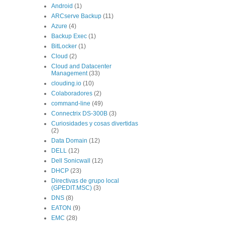
Android
(1)
ARCserve Backup
(11)
Azure
(4)
Backup Exec
(1)
BitLocker
(1)
Cloud
(2)
Cloud and Datacenter
Management
(33)
clouding.io
(10)
Colaboradores
(2)
command-line
(49)
Connectrix DS-300B
(3)
Curiosidades y cosas divertidas
(2)
Data Domain
(12)
DELL
(12)
Dell Sonicwall
(12)
DHCP
(23)
Directivas de grupo local
(GPEDIT.MSC)
(3)
DNS
(8)
EATON
(9)
EMC
(28)