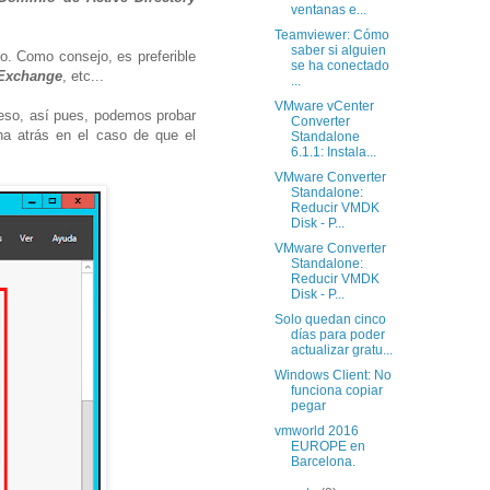
ventanas e...
Teamviewer: Cómo
saber si alguien
o. Como consejo, es preferible
se ha conectado
Exchange
, etc...
...
VMware vCenter
oceso, así pues, podemos probar
Converter
ha atrás en el caso de que el
Standalone
6.1.1: Instala...
VMware Converter
Standalone:
Reducir VMDK
Disk - P...
VMware Converter
Standalone:
Reducir VMDK
Disk - P...
Solo quedan cinco
días para poder
actualizar gratu...
Windows Client: No
funciona copiar
pegar
vmworld 2016
EUROPE en
Barcelona.