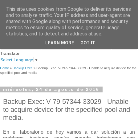
This site uses cookies from Google to deliver its services
and to analyze traffic. Your IP address and user-agent are
shared with Google along with performance and security
metrics to ensure quality of service, generate usage
statistics, and to detect and address abuse.
Página
Sobre
Premios
Links de
Blogs de
LEARN MORE
GOT IT
Contacto
principal
mi
recibidos
Interés
referencia
Translate
Select Language
▼
Home
»
Backup Exec
»
Backup Exec: V-79-57344-33029 - Unable to acquire device for the
specified pool and media.
miércoles, 24 de agosto de 2016
Backup Exec: V-79-57344-33029 - Unable
to acquire device for the specified pool and
media.
En el laboratorio de hoy vamos a dar solución a un