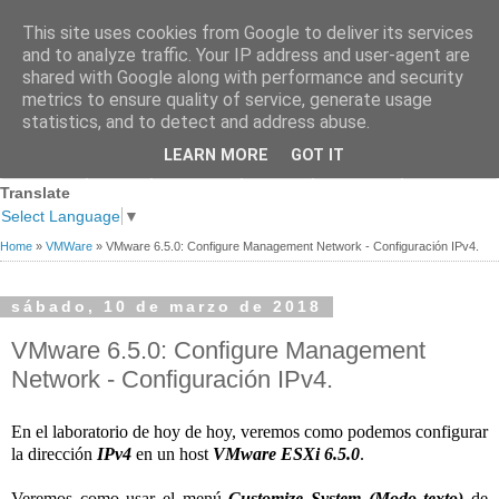
This site uses cookies from Google to deliver its services
and to analyze traffic. Your IP address and user-agent are
shared with Google along with performance and security
metrics to ensure quality of service, generate usage
statistics, and to detect and address abuse.
Página
Sobre
Premios
Links de
Blogs de
LEARN MORE
GOT IT
Contacto
principal
mi
recibidos
Interés
referencia
Translate
Select Language
▼
Home
»
VMWare
»
VMware 6.5.0: Configure Management Network - Configuración IPv4.
sábado, 10 de marzo de 2018
VMware 6.5.0: Configure Management
Network - Configuración IPv4.
En el laboratorio de hoy de hoy, veremos como podemos configurar
la dirección
IPv4
en un host
VMware ESXi 6.5.0
.
Veremos como usar el menú
Customize System (Modo texto)
de