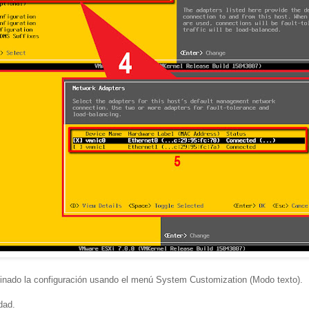
inado la configuración usando el menú System Customization (Modo texto).
dad.