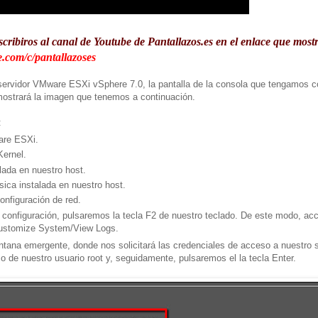
scribiros al canal de Youtube de Pantallazos.es en el enlace que mos
.com/c/pantallazoses
ervidor VMware ESXi vSphere 7.0, la pantalla de la consola que tengamos c
mostrará la imagen que tenemos a continuación.
:
are ESXi.
ernel.
lada en nuestro host.
ica instalada en nuestro host.
nfiguración de red.
 configuración, pulsaremos la tecla F2 de nuestro teclado. De este modo, ac
ustomize System/View Logs.
tana emergente, donde nos solicitará las credenciales de acceso a nuestro s
o de nuestro usuario root y, seguidamente, pulsaremos el la tecla Enter.