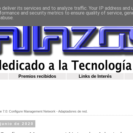
deliver its services and to analyze traffic. Your IP address and
formance and security metrics to ensure quality of service, ge
 abuse.
Premios recibidos
Links de Interés
 7.0: Configure Management Network - Adaptadores de red.
junio de 2020