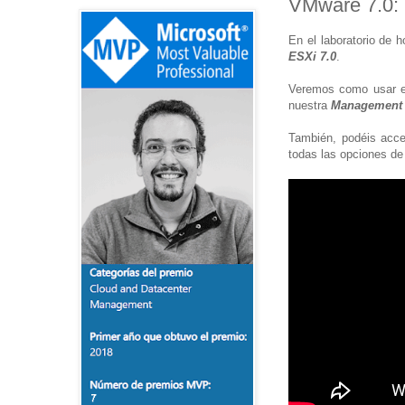
VMware 7.0: 
En el laboratorio de 
ESXi 7.0
.
Veremos como usar 
nuestra
Management 
También, podéis acce
todas las opciones d