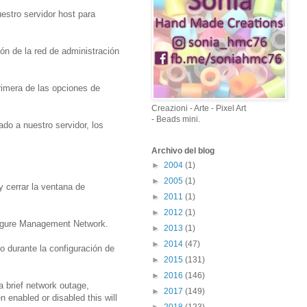
estro servidor host para
ón de la red de administración
rimera de las opciones de
Creazioni - Arte - Pixel Art
- Beads mini.
o a nuestro servidor, los
Archivo del blog
►
2004
(1)
►
2005
(1)
y cerrar la ventana de
►
2011
(1)
►
2012
(1)
nfigure Management Network.
►
2013
(1)
►
2014
(47)
 durante la configuración de
►
2015
(131)
►
2016
(146)
 brief network outage,
►
2017
(149)
enabled or disabled this will
►
2018
(123)