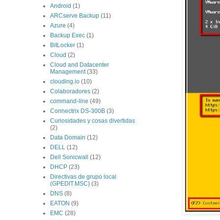
Android
(1)
ARCserve Backup
(11)
Azure
(4)
Backup Exec
(1)
BitLocker
(1)
Cloud
(2)
Cloud and Datacenter
Management
(33)
clouding.io
(10)
Colaboradores
(2)
command-line
(49)
Connectrix DS-300B
(3)
Curiosidades y cosas divertidas
(2)
Data Domain
(12)
DELL
(12)
Dell Sonicwall
(12)
DHCP
(23)
Directivas de grupo local
(GPEDIT.MSC)
(3)
DNS
(8)
EATON
(9)
EMC
(28)