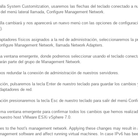
alla System Customitzation, usaremos las flechas del teclado conectado a nu
 del menú lateral llamada, Configure Management Network.
alla cambiará y nos aparecerá un nuevo menú con las opciones de configuraci
).
daptadores físicos asignados a la red de administración, seleccionaremos la p
onfigure Management Network, llamada Network Adapters.
 ventana emergente, donde podremos seleccionar usando el teclado conectad
arán parte del grupo de Management Network.
s redundar la conexión de administración de nuestros servidores.
ación, pulsaremos la tecla Enter de nuestro teclado para guardar los cambios 
adaptadores de red.
ación presionaremos la tecla Esc de nuestro teclado para salir del menú Co
ima ventana emergente para confirmar todos los cambios que hemos realizado
e nuestro host VMware ESXi vSphere 7.0.
 to the host's management network. Applying these changes may result in a
agement software and affect running virtual machines. In case IPv6 has been 