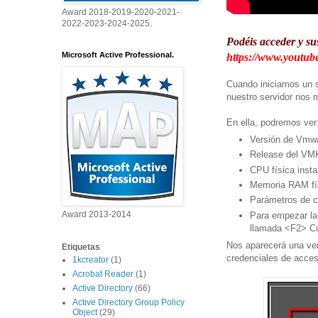
Award 2018-2019-2020-2021-
2022-2023-2024-2025.
Podéis acceder y su
Microsoft Active Professional.
https://www.youtube
Cuando iniciamos un s
nuestro servidor nos 
En ella, podremos ver
Versión de Vmw
Release del VMK
CPU física insta
Memoria RAM fís
Parámetros de co
Award 2013-2014
Para empezar la
llamada <F2> C
Nos aparecerá una ven
Etiquetas
credenciales de acces
1kcreator
(1)
Acrobat Reader
(1)
Active Directory
(66)
Active Directory Group Policy
Object
(29)