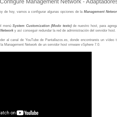
Configure Management Network - Adaptadores
hoy de hoy, vamos a configurar algunas opciones de la
Management Networ
el menú
System Customization (Modo texto)
de nuestro host, para agrega
Network
y así conseguir redundar la red de administración del servidor host.
der al canal de YouTube de Pantallazos.es, donde encontrareis un vídeo tu
e la Management Network de un servidor host vmware vSphere 7.0.