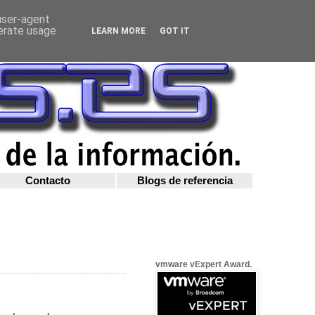
 user-agent
nerate usage
LEARN MORE
GOT IT
Contacto
Blogs de referencia
vmware vExpert Award.