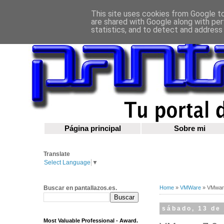
This site uses cookies from Google to 
are shared with Google along with per
statistics, and to detect and address
Página principal
Sobre mi
Translate
Select Language
▼
Buscar en pantallazos.es.
Home
»
VMWare
»
VMware
sábado, 13 de 
Most Valuable Professional - Award.