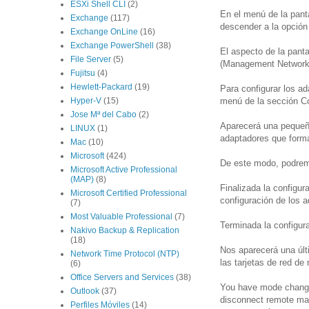
ESXi Shell CLI
(2)
En el menú de la pant
Exchange
(117)
descender a la opción
Exchange OnLine
(16)
Exchange PowerShell
(38)
El aspecto de la pant
File Server
(5)
(Management Network
Fujitsu
(4)
Hewlett-Packard
(19)
Para configurar los a
Hyper-V
(15)
menú de la sección C
Jose Mª del Cabo
(2)
Aparecerá una pequeña
LINUX
(1)
adaptadores que form
Mac
(10)
Microsoft
(424)
De este modo, podremo
Microsoft Active Professional
(MAP)
(8)
Finalizada la configur
Microsoft Certified Professional
configuración de los 
(7)
Most Valuable Professional
(7)
Terminada la configur
Nakivo Backup & Replication
(18)
Nos aparecerá una últ
Network Time Protocol (NTP)
las tarjetas de red d
(6)
Office Servers and Services
(38)
You have mode changes
Outlook
(37)
disconnect remote man
Perfiles Móviles
(14)