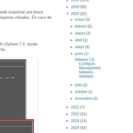
►
2019
(90)
puede ocasionar una breve
▼
2020
(20)
máquinas virtuales. En caso de
►
enero
(3)
►
febrero
(6)
►
marzo
(2)
►
abril
(1)
Xi vSphere 7.0, donde
►
mayo
(3)
nte.
▼
junio
(1)
VMware 7.0:
Configure
Management
Network -
Adaptad...
►
julio
(1)
►
octubre
(1)
►
noviembre
(2)
►
2021
(7)
►
2022
(21)
►
2023
(15)
►
2024
(42)