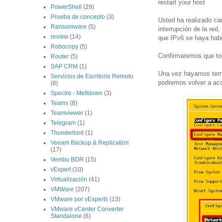
restart your host
PowerShell
(29)
Prueba de concepto
(3)
Usted ha realizado ca
Ransomware
(5)
interrupción de la red
review
(14)
que IPv6 se haya habil
Robocopy
(5)
Confirmaremos que tod
Router
(5)
SAP CRM
(1)
Una vez hayamos termi
Servicios de Escritorio Remoto
podremos volver a ac
(8)
Spectre - Meltdown
(3)
Teams
(8)
Teamviewer
(1)
Telegram
(1)
Thunderbird
(1)
Veeam Backup & Replication
(17)
Vembu BDR
(15)
vExpert
(10)
Virtualización
(41)
VMWare
(207)
VMware por vExperts
(13)
VMware vCenter Converter
Standalone
(6)