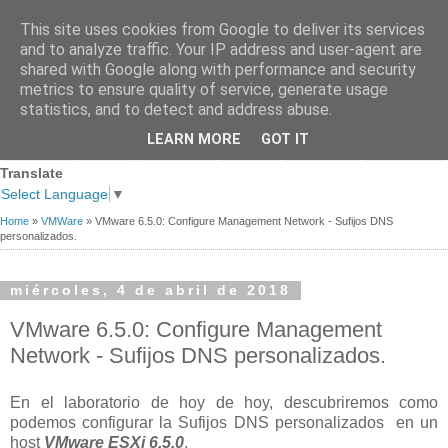
This site uses cookies from Google to deliver its services
and to analyze traffic. Your IP address and user-agent are
shared with Google along with performance and security
metrics to ensure quality of service, generate usage
statistics, and to detect and address abuse.
Página
Sobre
Premios
Links de
Blogs de
LEARN MORE
GOT IT
Contacto
principal
mi
recibidos
Interés
referencia
Translate
Select Language
▼
Home
»
VMWare
»
VMware 6.5.0: Configure Management Network - Sufijos DNS
personalizados.
miércoles, 4 de abril de 2018
VMware 6.5.0: Configure Management
Network - Sufijos DNS personalizados.
En el laboratorio de hoy de hoy, descubriremos como
podemos configurar la Sufijos DNS personalizados en un
host
VMware ESXi 6.5.0
.