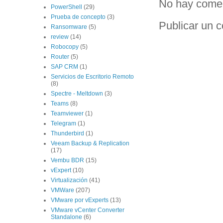
No hay comen
PowerShell
(29)
Prueba de concepto
(3)
Publicar un 
Ransomware
(5)
review
(14)
Robocopy
(5)
Router
(5)
SAP CRM
(1)
Servicios de Escritorio Remoto
(8)
Spectre - Meltdown
(3)
Teams
(8)
Teamviewer
(1)
Telegram
(1)
Thunderbird
(1)
Veeam Backup & Replication
(17)
Vembu BDR
(15)
vExpert
(10)
Virtualización
(41)
VMWare
(207)
VMware por vExperts
(13)
VMware vCenter Converter
Standalone
(6)