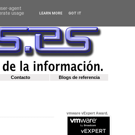
 user-agent
nerate usage
LEARN MORE
GOT IT
Contacto
Blogs de referencia
vmware vExpert Award.