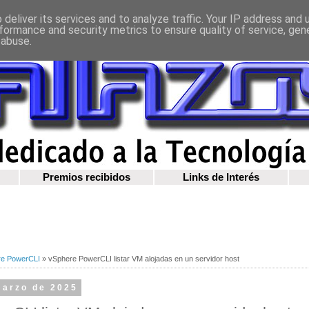
deliver its services and to analyze traffic. Your IP address and
formance and security metrics to ensure quality of service, ge
 abuse.
Premios recibidos
Links de Interés
re PowerCLI
»
vSphere PowerCLI listar VM alojadas en un servidor host
marzo de 2025