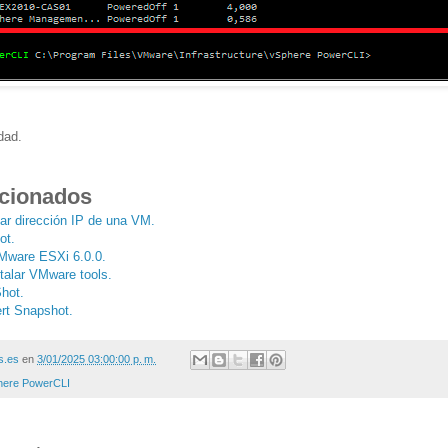
dad.
acionados
ar dirección IP de una VM.
ot.
VMware ESXi 6.0.0.
talar VMware tools.
hot.
rt Snapshot.
s.es
en
3/01/2025 03:00:00 p. m.
here PowerCLI