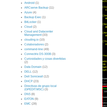
Android
(1)
ARCserve Backup
(11)
Azure
(4)
Backup Exec
(1)
BitLocker
(1)
Cloud
(2)
Cloud and Datacenter
Management
(33)
clouding.io
(10)
Colaboradores
(2)
command-line
(49)
Connectrix DS-300B
(3)
Curiosidades y cosas divertidas
(2)
Data Domain
(12)
DELL
(12)
Dell Sonicwall
(12)
DHCP
(23)
Directivas de grupo local
(GPEDIT.MSC)
(3)
DNS
(8)
EATON
(9)
EMC
(28)