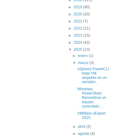
►
2019
(90)
►
2020
(20)
►
2021
(7)
►
2022
(21)
►
2023
(15)
►
2024
(42)
▼
2025
(13)
►
enero
(1)
▼
marzo
(3)
vSphere PowerCLI
listar VM
alojadas en un
servidor...
Windows
PowerShell:
Renombrar un
equipo
conectado ...
VMWare vExpert
2025.
►
abril
(2)
►
agosto
(4)