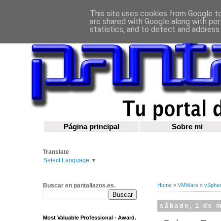
This site uses cookies from Google to 
are shared with Google along with per
statistics, and to detect and address
Página principal
Sobre mi
Translate
Select Language
▼
Buscar en pantallazos.es.
Home
»
VMWare
»
vSphe
sábado, 1 de 
Most Valuable Professional - Award.