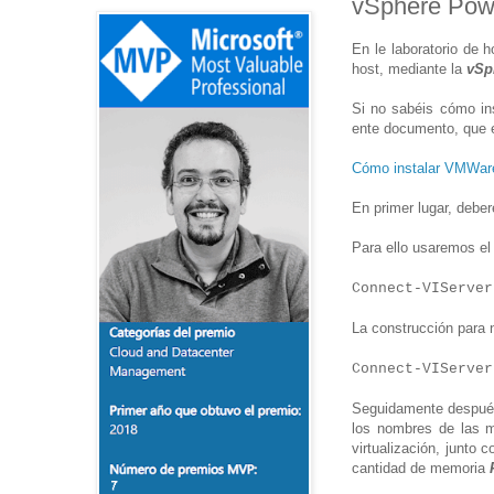
vSphere Powe
En le laboratorio de 
host, mediante la
vSp
Si no sabéis cómo ins
ente documento, que e
Cómo instalar VMWar
En primer lugar, deber
Para ello usaremos el
Connect-VIServe
La construcción para n
Connect-VIServe
Seguidamente después 
los nombres de las m
virtualización, junto
cantidad de memoria