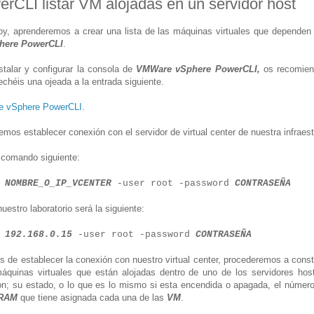
rCLI listar VM alojadas en un servidor host
hoy, aprenderemos a crear una lista de las máquinas virtuales que dependen
here PowerCLI
.
talar y configurar la consola de
VMWare vSphere PowerCLI,
os recomiend
chéis una ojeada a la entrada siguiente.
e vSphere PowerCLI.
emos establecer conexión con el servidor de virtual center de nuestra infraest
 comando siguiente:
r
NOMBRE_O_IP_VCENTER
-user root -password
CONTRASEÑA
uestro laboratorio será la siguiente:
r
192.168.0.15
-user root -password
CONTRASEÑA
de establecer la conexión con nuestro virtual center, procederemos a constr
áquinas virtuales que están alojadas dentro de uno de los servidores host
 con; su estado, o lo que es lo mismo si esta encendida o apagada, el númer
RAM
que tiene asignada cada una de las
VM
.