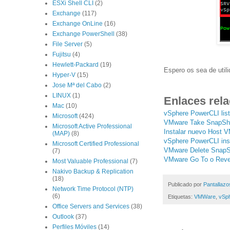
ESXi Shell CLI
(2)
Exchange
(117)
Exchange OnLine
(16)
Exchange PowerShell
(38)
File Server
(5)
Fujitsu
(4)
Hewlett-Packard
(19)
Espero os sea de utili
Hyper-V
(15)
Jose Mª del Cabo
(2)
LINUX
(1)
Enlaces rel
Mac
(10)
vSphere PowerCLI list
Microsoft
(424)
VMware Take SnapSh
Microsoft Active Professional
Instalar nuevo Host 
(MAP)
(8)
vSphere PowerCLI ins
Microsoft Certified Professional
VMware Delete SnapS
(7)
VMware Go To o Reve
Most Valuable Professional
(7)
Nakivo Backup & Replication
(18)
Publicado por
Pantallazo
Network Time Protocol (NTP)
(6)
Etiquetas:
VMWare
,
vSp
Office Servers and Services
(38)
Outlook
(37)
Perfiles Móviles
(14)