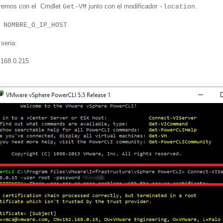
iremos con el Cmdlet
junto con el modificador
.
Get-VM
-location
 NOMBRE_O_IP_HOST
 seria:
.168.0.215