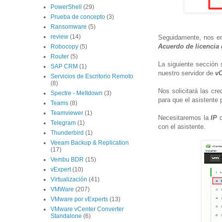
PowerShell
(29)
Prueba de concepto
(3)
Ransomware
(5)
review
(14)
Seguidamente, nos e
Acuerdo de licencia 
Robocopy
(5)
Router
(5)
La siguiente sección 
SAP CRM
(1)
nuestro servidor de
vC
Servicios de Escritorio Remoto
(8)
Nos solicitará las cr
Spectre - Meltdown
(3)
para que el asistente
Teams
(8)
Teamviewer
(1)
Necesitaremos la
IP
d
Telegram
(1)
con el asistente.
Thunderbird
(1)
Veeam Backup & Replication
(17)
Vembu BDR
(15)
vExpert
(10)
Virtualización
(41)
VMWare
(207)
VMware por vExperts
(13)
VMware vCenter Converter
Standalone
(6)