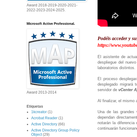
Award 2018-2019-2020-2021-
2022-2023-2024-2025.
Microsoft Active Professional.
Podéis acceder y su
https://www.youtube
El asistente de actu
despliegue del nuevo
laboratorios distintos
El proceso desplega
desplegado migrará t
servidor de
vCenter A
Award 2013-2014
Al finalizar, el mismo
Etiquetas
Una de las grandes v
1kcreator
(1)
dependan directamen
Acrobat Reader
(1)
notarán la diferenci
Active Directory
(66)
continuarán funcionan
Active Directory Group Policy
Object
(29)