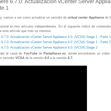
re 6.7.0: Actualización vCenter Server Appli
te 1
hoy, vamos a ver como actualizar un servidor de
virtual center Appliance
de l
torial en tres artículos independientes. En el siguiente índice de contenidos
de este artículo que más os interese.
6.7.0: Actualización vCenter Server Appliance 6.0. (VCSA) Stage 1 - Parte 1
6.7.0: Actualización vCenter Server Appliance 6.0. (VCSA) Stage 1 - Parte 2
6.7.0: Actualización vCenter Server Appliance 6.0. (VCSA) Stage 2
der al canal de
YouTube
de
Pantallazos
.
es
, donde encontrareis un vídeo 
un servidor
VCSA
de la versión
6.0
a la versión
6.7
.