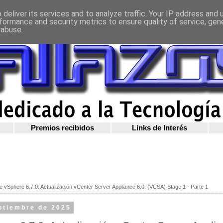
deliver its services and to analyze traffic. Your IP address and
formance and security metrics to ensure quality of service, ge
 abuse.
Premios recibidos
Links de Interés
 vSphere 6.7.0: Actualización vCenter Server Appliance 6.0. (VCSA) Stage 1 - Parte 1
eptiembre de 2025