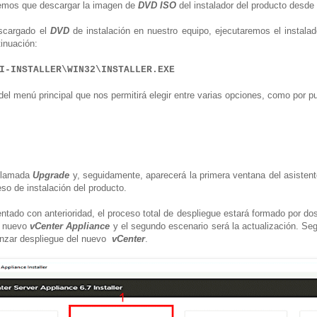
remos que descargar la imagen de
DVD ISO
del instalador del producto desde 
scargado el
DVD
de instalación en nuestro equipo, ejecutaremos el instala
inuación:
I-INSTALLER\WIN32\INSTALLER.EXE
el menú principal que nos permitirá elegir entre varias opciones, como por p
 llamada
Upgrade
y, seguidamente, aparecerá la primera ventana del asisten
eso de instalación del producto.
do con anterioridad, el proceso total de despliegue estará formado por dos 
o nuevo
vCenter Appliance
y el segundo escenario será la actualización. Se
zar despliegue del nuevo
vCenter
.