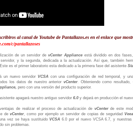
scribiros al canal de Youtube de Pantallazos.es en el enlace que mos
.com/c/pantallazoses
alización de un servidor de
vCenter Appliance
está dividido en dos fases,
 servidor, y la segunda, dedicada a la actualización. Así que, también he
. Este es el primer laboratorio esta dedicado a la primera fase del asistente
St
rá un nuevo servidor
VCSA
con una configuración de red temporal, y un
odos los datos de nuestro anterior
vCenter
. Obteniendo como resultado, 
ppliance,
pero con una versión del producto superior.
 asistente apagará nuestro antiguo servidor
6.0
y dejará en producción el nuevo
entajas de realizar el proceso de actualización de
vCenter
de este mod
te de
vCenter
, como por ejemplo un servidor de copias de seguridad
Veea
a una vez se haya sustituido
VCSA
6.0 por el nuevo VCSA 6.7, y nuestras
do sin problemas.