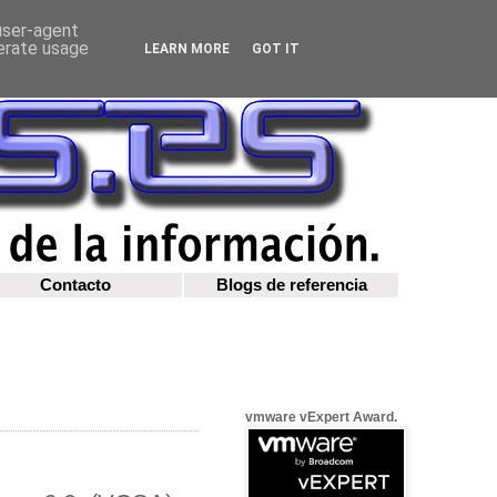
 user-agent
nerate usage
LEARN MORE
GOT IT
Contacto
Blogs de referencia
vmware vExpert Award.