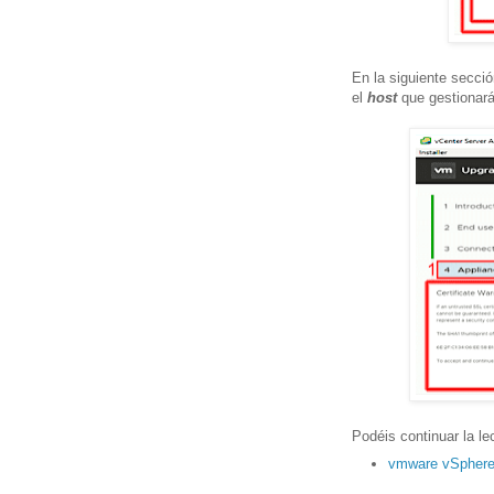
En la siguiente secció
el
host
que gestionará
Podéis continuar la l
vmware vSphere 