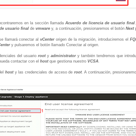
ncontraremos en la sección llamada
Acuerdo de licencia de usuario final
de usuario final
de
vmware
y, a continuación, presionaremos el botón
Next
p
se llamará conectar al
vCenter
origen de la migración, introduciremos el
FQ
enter
y pulsaremos el botón llamado Conectar al origen.
edenciales del usuario
root
y
administrator
y también tendremos que introduc
 pueda contactar con el
host
que gestiona nuestro
VCSA
.
el
host
y las credenciales de acceso de
root
. A continuación, presionarem