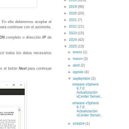
►
2019
(90)
►
2020
(20)
►
2021
(7)
. En ella deberemos aceptar el
►
2022
(21)
ara continuar con el asistente.
►
2023
(15)
DN
completo o dirección
IP
de
►
2024
(42)
▼
2025
(13)
►
enero
(1)
ir todos los datos necesarios
►
marzo
(3)
►
abril
(2)
os el botón
Next
para continuar
►
agosto
(4)
▼
septiembre
(2)
vmware vSphere
6.7.0:
Actualización
vCenter Server...
vmware vSphere
6.7.0:
Actualización
vCenter Server...
►
octubre
(1)