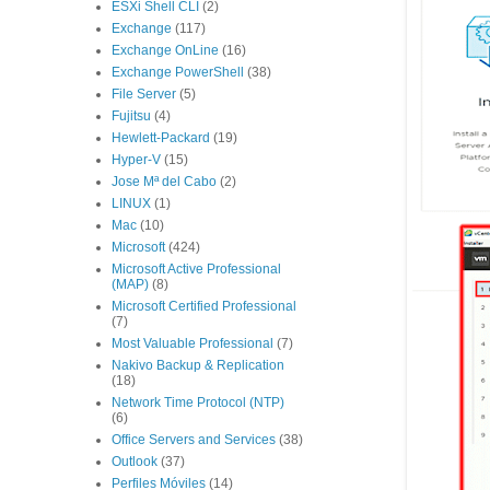
ESXi Shell CLI
(2)
Exchange
(117)
Exchange OnLine
(16)
Exchange PowerShell
(38)
File Server
(5)
Fujitsu
(4)
Hewlett-Packard
(19)
Hyper-V
(15)
Jose Mª del Cabo
(2)
LINUX
(1)
Mac
(10)
Microsoft
(424)
Microsoft Active Professional
(MAP)
(8)
Microsoft Certified Professional
(7)
Most Valuable Professional
(7)
Nakivo Backup & Replication
(18)
Network Time Protocol (NTP)
(6)
Office Servers and Services
(38)
Outlook
(37)
Perfiles Móviles
(14)