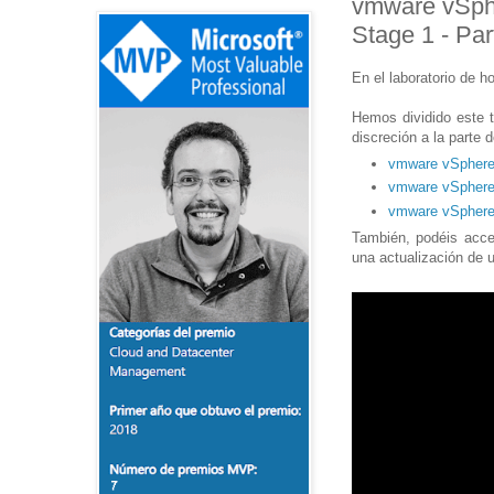
vmware vSphe
Stage 1 - Par
En el laboratorio de 
Hemos dividido este tu
discreción a la parte 
vmware vSphere 
vmware vSphere 
vmware vSphere 
También, podéis acce
una actualización de 