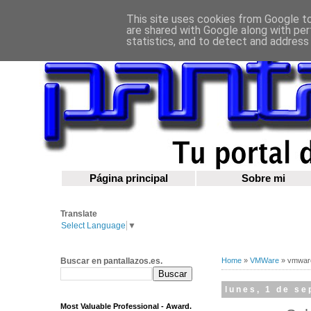
This site uses cookies from Google to 
are shared with Google along with per
statistics, and to detect and address
Página principal
Sobre mi
Translate
Select Language
▼
Buscar en pantallazos.es.
Home
»
VMWare
»
vmware
lunes, 1 de s
Most Valuable Professional - Award.