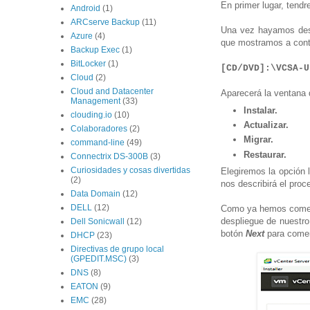
En primer lugar, tend
Android
(1)
ARCserve Backup
(11)
Una vez hayamos de
Azure
(4)
que mostramos a cont
Backup Exec
(1)
BitLocker
(1)
[CD/DVD]:\VCSA-U
Cloud
(2)
Cloud and Datacenter
Aparecerá la ventana d
Management
(33)
Instalar.
clouding.io
(10)
Actualizar.
Colaboradores
(2)
Migrar.
command-line
(49)
Restaurar.
Connectrix DS-300B
(3)
Curiosidades y cosas divertidas
Elegiremos la opción
(2)
nos describirá el proc
Data Domain
(12)
DELL
(12)
Como ya hemos comenta
despliegue de nuestr
Dell Sonicwall
(12)
botón
Next
para comen
DHCP
(23)
Directivas de grupo local
(GPEDIT.MSC)
(3)
DNS
(8)
EATON
(9)
EMC
(28)