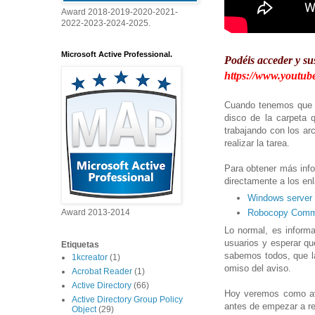
Award 2018-2019-2020-2021-
2022-2023-2024-2025.
Microsoft Active Professional.
Podéis acceder y su
https://www.youtube
Cuando tenemos que re
disco de la carpeta 
trabajando con los ar
realizar la tarea.
Para obtener más inf
directamente a los en
Windows server 
Award 2013-2014
Robocopy Comma
Lo normal, es informa
usuarios y esperar qu
Etiquetas
sabemos todos, que la
1kcreator
(1)
omiso del aviso.
Acrobat Reader
(1)
Active Directory
(66)
Hoy veremos como ave
Active Directory Group Policy
antes de empezar a rea
Object
(29)