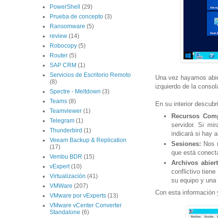
PowerShell
(29)
Prueba de concepto
(3)
Ransomware
(5)
review
(14)
Robocopy
(5)
Router
(5)
SAP CRM
(1)
Servicios de Escritorio Remoto
Una vez hayamos abie
(8)
izquierdo de la conso
Spectre - Meltdown
(3)
Teams
(8)
En su interior descub
Teamviewer
(1)
Recursos Comp
Telegram
(1)
servidor. Si mi
Thunderbird
(1)
indicará si hay 
Veeam Backup & Replication
Sesiones:
Nos m
(17)
que está conecta
Vembu BDR
(15)
Archivos abiert
vExpert
(10)
conflictivo tien
Virtualización
(41)
su equipo y una
VMWare
(207)
Con esta información y
VMware por vExperts
(13)
VMware vCenter Converter
Standalone
(6)