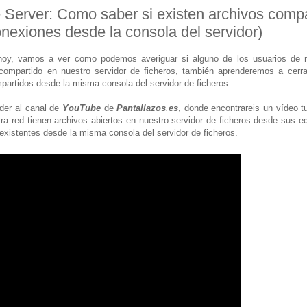
 Server: Como saber si existen archivos compa
onexiones desde la consola del servidor)
 hoy, vamos a ver como podemos averiguar si alguno de los usuarios de nu
ompartido en nuestro servidor de ficheros, también aprenderemos a cerra
partidos desde la misma consola del servidor de ficheros.
der al canal de
YouTube
de
Pantallazos
.
es
, donde encontrareis un vídeo t
ra red tienen archivos abiertos en nuestro servidor de ficheros desde sus
 existentes desde la misma consola del servidor de ficheros.