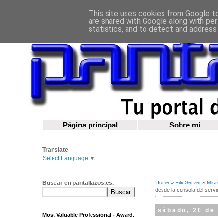
This site uses cookies from Google to 
are shared with Google along with per
statistics, and to detect and address
Página principal
Sobre mi
Translate
Select Language
▼
Buscar en pantallazos.es.
Home
»
File Server
»
Micr
desde la consola del servi
sábado, 20 de
Most Valuable Professional - Award.