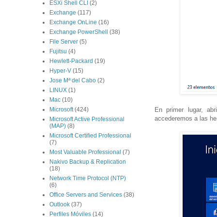
ESXi Shell CLI
(2)
Exchange
(117)
Exchange OnLine
(16)
Exchange PowerShell
(38)
File Server
(5)
Fujitsu
(4)
Hewlett-Packard
(19)
Hyper-V
(15)
Jose Mª del Cabo
(2)
LINUX
(1)
Mac
(10)
Microsoft
(424)
En primer lugar, a
accederemos a las he
Microsoft Active Professional
(MAP)
(8)
Microsoft Certified Professional
(7)
Most Valuable Professional
(7)
Nakivo Backup & Replication
(18)
Network Time Protocol (NTP)
(6)
Office Servers and Services
(38)
Outlook
(37)
Perfiles Móviles
(14)