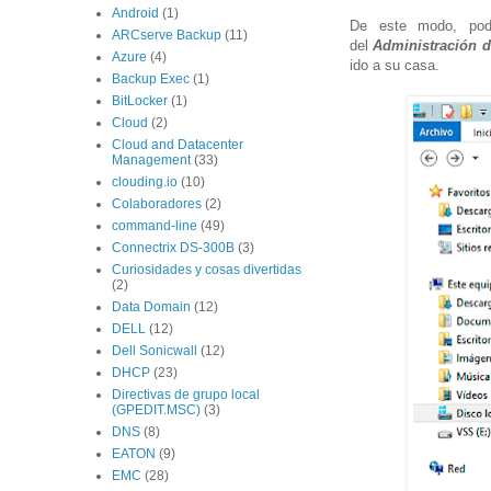
Android
(1)
De este modo, pode
ARCserve Backup
(11)
del
Administración 
Azure
(4)
ido a su casa.
Backup Exec
(1)
BitLocker
(1)
Cloud
(2)
Cloud and Datacenter
Management
(33)
clouding.io
(10)
Colaboradores
(2)
command-line
(49)
Connectrix DS-300B
(3)
Curiosidades y cosas divertidas
(2)
Data Domain
(12)
DELL
(12)
Dell Sonicwall
(12)
DHCP
(23)
Directivas de grupo local
(GPEDIT.MSC)
(3)
DNS
(8)
EATON
(9)
EMC
(28)