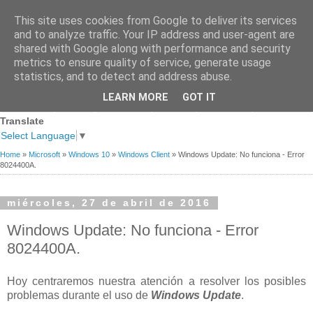
This site uses cookies from Google to deliver its services
and to analyze traffic. Your IP address and user-agent are
shared with Google along with performance and security
metrics to ensure quality of service, generate usage
statistics, and to detect and address abuse.
Página
Sobre
Premios
Links de
Blogs de
LEARN MORE
GOT IT
Contacto
principal
mi
recibidos
Interés
referencia
Translate
Select Language
▼
Home
»
Microsoft
»
Windows 10
»
Windows Client
»
Windows Update: No funciona - Error
8024400A.
miércoles, 27 de abril de 2016
Windows Update: No funciona - Error
8024400A.
Hoy centraremos nuestra atención a resolver los posibles
problemas durante el uso de
Windows Update
.