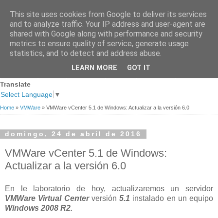
This site uses cookies from Google to deliver its services
and to analyze traffic. Your IP address and user-agent are
shared with Google along with performance and security
metrics to ensure quality of service, generate usage
statistics, and to detect and address abuse.
Página
Sobre
Premios
Links de
Blogs de
LEARN MORE
GOT IT
Contacto
principal
mi
recibidos
Interés
referencia
Translate
Select Language
▼
Home
»
VMWare
»
VMWare vCenter 5.1 de Windows: Actualizar a la versión 6.0
domingo, 24 de abril de 2016
VMWare vCenter 5.1 de Windows:
Actualizar a la versión 6.0
En le laboratorio de hoy, actualizaremos un servidor
VMWare Virtual Center
versión
5.1
instalado en un equipo
Windows 2008 R2.