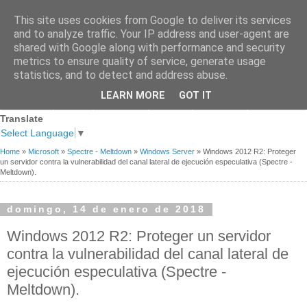
This site uses cookies from Google to deliver its services
and to analyze traffic. Your IP address and user-agent are
shared with Google along with performance and security
metrics to ensure quality of service, generate usage
statistics, and to detect and address abuse.
Página
Sobre
Premios
Links de
Blogs de
LEARN MORE
GOT IT
Contacto
principal
mi
recibidos
Interés
referencia
Translate
Select Language
▼
Home
»
Microsoft
»
Spectre - Meltdown
»
Windows Server
»
Windows 2012 R2: Proteger
un servidor contra la vulnerabilidad del canal lateral de ejecución especulativa (Spectre -
Meltdown).
domingo, 14 de enero de 2018
Windows 2012 R2: Proteger un servidor
contra la vulnerabilidad del canal lateral de
ejecución especulativa (Spectre -
Meltdown).