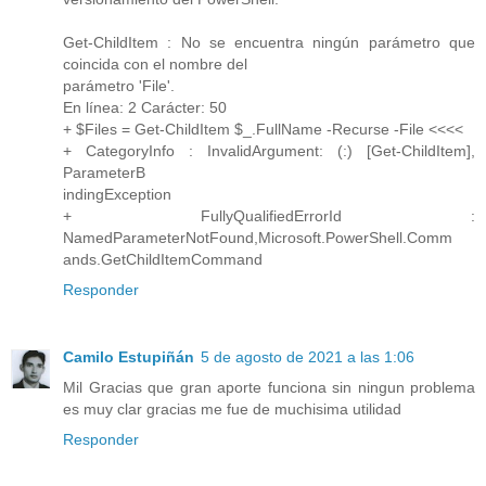
Get-ChildItem : No se encuentra ningún parámetro que
coincida con el nombre del
parámetro 'File'.
En línea: 2 Carácter: 50
+ $Files = Get-ChildItem $_.FullName -Recurse -File <<<<
+ CategoryInfo : InvalidArgument: (:) [Get-ChildItem],
ParameterB
indingException
+ FullyQualifiedErrorId :
NamedParameterNotFound,Microsoft.PowerShell.Comm
ands.GetChildItemCommand
Responder
Camilo Estupiñán
5 de agosto de 2021 a las 1:06
Mil Gracias que gran aporte funciona sin ningun problema
es muy clar gracias me fue de muchisima utilidad
Responder