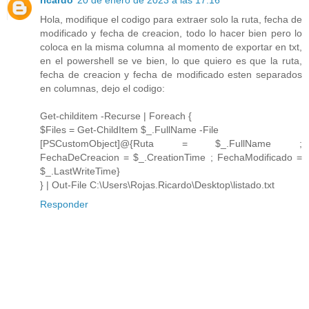
ricardo
20 de enero de 2023 a las 17:16
Hola, modifique el codigo para extraer solo la ruta, fecha de
modificado y fecha de creacion, todo lo hacer bien pero lo
coloca en la misma columna al momento de exportar en txt,
en el powershell se ve bien, lo que quiero es que la ruta,
fecha de creacion y fecha de modificado esten separados
en columnas, dejo el codigo:
Get-childitem -Recurse | Foreach {
$Files = Get-ChildItem $_.FullName -File
[PSCustomObject]@{Ruta = $_.FullName ;
FechaDeCreacion = $_.CreationTime ; FechaModificado =
$_.LastWriteTime}
} | Out-File C:\Users\Rojas.Ricardo\Desktop\listado.txt
Responder