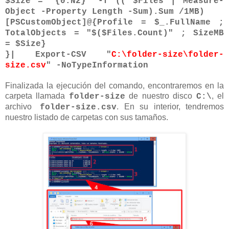
$Size = '{0:N2}' -f (( $Files | Measure-
Object -Property Length -Sum).Sum /1MB)
[PSCustomObject]@{Profile = $_.FullName ;
TotalObjects = "$($Files.Count)" ; SizeMB
= $Size}
}| Export-CSV "
C:\folder-size\folder-
size.csv
" -NoTypeInformation
Finalizada la ejecución del comando, encontraremos en la
carpeta llamada
de nuestro disco
, el
folder-size
C:\
archivo
. En su interior, tendremos
folder-size.csv
nuestro listado de carpetas con sus tamaños.