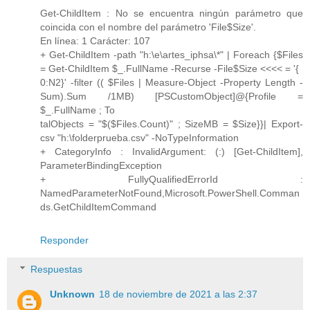
Get-ChildItem : No se encuentra ningún parámetro que
coincida con el nombre del parámetro 'File$Size'.
En línea: 1 Carácter: 107
+ Get-ChildItem -path "h:\e\artes_iphsa\*" | Foreach {$Files
= Get-ChildItem $_.FullName -Recurse -File$Size <<<< = '{
0:N2}' -filter (( $Files | Measure-Object -Property Length -
Sum).Sum /1MB) [PSCustomObject]@{Profile =
$_.FullName ; To
talObjects = "$($Files.Count)" ; SizeMB = $Size}}| Export-
csv "h:\folderprueba.csv" -NoTypeInformation
+ CategoryInfo : InvalidArgument: (:) [Get-ChildItem],
ParameterBindingException
+ FullyQualifiedErrorId :
NamedParameterNotFound,Microsoft.PowerShell.Comman
ds.GetChildItemCommand
Responder
Respuestas
Unknown
18 de noviembre de 2021 a las 2:37