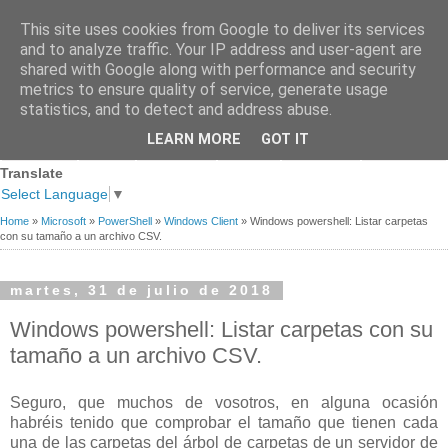
This site uses cookies from Google to deliver its services
and to analyze traffic. Your IP address and user-agent are
shared with Google along with performance and security
metrics to ensure quality of service, generate usage
statistics, and to detect and address abuse.
Página
Sobre
Premios
Links de
Blogs de
LEARN MORE
GOT IT
Contacto
principal
mi
recibidos
Interés
referencia
Translate
Select Language
▼
Home
»
Microsoft
»
PowerShell
»
Windows Client
»
Windows powershell: Listar carpetas
con su tamaño a un archivo CSV.
martes, 31 de julio de 2018
Windows powershell: Listar carpetas con su
tamaño a un archivo CSV.
Seguro, que muchos de vosotros, en alguna ocasión
habréis tenido que comprobar el tamaño que tienen cada
una de las carpetas del árbol de carpetas de un servidor de