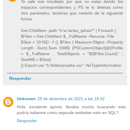
Te sale ese resultado por que no estas dando los
espacios correspondientes y PS te lo detecta como
otro parámetro, tendrías que meterlo de la siguiente
forma:
Get-ChildItem -path "h:\e:\artes_iphsa\*" | Foreach {
$Files = Get-ChildItem $_.FullName -Recurse -File
$Size = '{0:N2}' -f (( $Files | Measure-Object -Property
Length -Sum).Sum /1MB) [PSCustomObject]@{Profile
= $_.FullName ; TotalObjects = "$($Files.Count)" ;
SizeMB = $Size}
}| Export-csv "h:\folderprueba.csv" -NoTypeInformation
Responder
Unknown
29 de diciembre de 2021 a las 18:42
Hola, excelente aporte, llevaba mucho buscando esto,
podría indiarme como sepeude embeber esto en SQL?
Responder