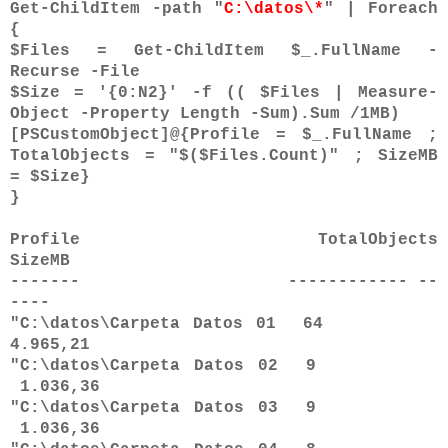
Get-ChildItem -path "
C:\datos\*
" | Foreach
{
$Files = Get-ChildItem $_.FullName -
Recurse -File
$Size = '{0:N2}' -f (( $Files | Measure-
Object -Property Length -Sum).Sum /1MB)
[PSCustomObject]@{Profile = $_.FullName ;
TotalObjects = "$($Files.Count)" ; SizeMB
= $Size}
}
Profile TotalObjects
SizeMB
------- ------------ --
----
"C:\datos\Carpeta Datos 01 64
4.965,21
"C:\datos\Carpeta Datos 02 9
1.036,36
"C:\datos\Carpeta Datos 03 9
1.036,36