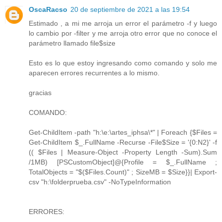
OscaRacso
20 de septiembre de 2021 a las 19:54
Estimado , a mi me arroja un error el parámetro -f y luego
lo cambio por -filter y me arroja otro error que no conoce el
parámetro llamado file$size
Esto es lo que estoy ingresando como comando y solo me
aparecen errores recurrentes a lo mismo.
gracias
COMANDO:
Get-ChildItem -path "h:\e:\artes_iphsa\*" | Foreach {$Files =
Get-ChildItem $_.FullName -Recurse -File$Size = '{0:N2}' -f
(( $Files | Measure-Object -Property Length -Sum).Sum
/1MB) [PSCustomObject]@{Profile = $_.FullName ;
TotalObjects = "$($Files.Count)" ; SizeMB = $Size}}| Export-
csv "h:\folderprueba.csv" -NoTypeInformation
ERRORES: