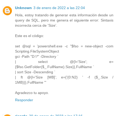
Unknown
3 de enero de 2022 a las 22:04
Hola, estoy tratando de generar esta información desde un
query de SQL, pero me genera el siguiente error: Sintaxis
incorrecta cerca de 'Size'.
Este es el código:
set @sql = 'powershell.exe -c "$fso = new-object -com
Scripting.FileSystemObject
gci -Path "D:\*" -Directory `
| select @{l='Size'; e=
{$fso.GetFolder($_.FullName).Size}},FullName `
| sort Size -Descending `
| ft @{l='Size [MB]'; e={'{0:N2} ' -f ($_.Size /
1MB)}},FullName "'
Agradezco tu apoyo.
Responder