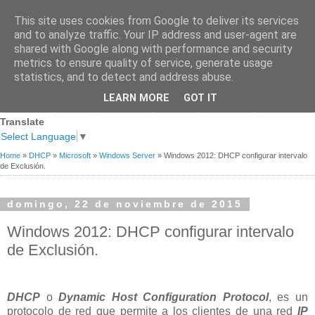
This site uses cookies from Google to deliver its services
and to analyze traffic. Your IP address and user-agent are
shared with Google along with performance and security
metrics to ensure quality of service, generate usage
statistics, and to detect and address abuse.
Página
Sobre
Premios
Links de
Blogs de
LEARN MORE
GOT IT
Contacto
principal
mi
recibidos
Interés
referencia
Translate
Select Language
▼
Home
»
DHCP
»
Microsoft
»
Windows Server
»
Windows 2012: DHCP configurar intervalo
de Exclusión.
domingo, 22 de noviembre de 2015
Windows 2012: DHCP configurar intervalo
de Exclusión.
DHCP
o
Dynamic Host Configuration Protocol
, es un
protocolo de red que permite a los clientes de una red
IP