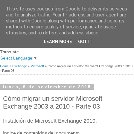
This site uses cookies from Google to deliver its services
and to analyze traffic. Your IP address and user-agent are
shared with Google along with performance and security
metrics to ensure quality of service, generate usage
statistics, and to detect and address abuse.
Página
Sobre
Premios
Links de
Blogs de
LEARN MORE
GOT IT
Contacto
principal
mi
recibidos
Interés
referencia
Translate
Select Language
▼
Home
»
Exchange
»
Microsoft
»
Cómo migrar un servidor Microsoft Exchange 2003 a 2010
- Parte 03
lunes, 9 de noviembre de 2015
Cómo migrar un servidor Microsoft
Exchange 2003 a 2010 - Parte 03
Instalción de Microsoft Exchange 2010.
Indice de contenidos del documento.