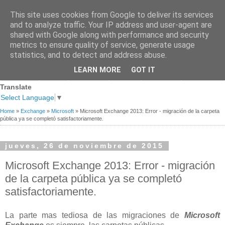
This site uses cookies from Google to deliver its services
and to analyze traffic. Your IP address and user-agent are
shared with Google along with performance and security
metrics to ensure quality of service, generate usage
statistics, and to detect and address abuse.
Página
Sobre
Premios
Links de
Blogs de
LEARN MORE
GOT IT
Contacto
principal
mi
recibidos
Interés
referencia
Translate
Select Language
▼
Home
»
Exchange
»
Microsoft
»
Microsoft Exchange 2013: Error - migración de la carpeta
pública ya se completó satisfactoriamente.
jueves, 26 de noviembre de 2015
Microsoft Exchange 2013: Error - migración
de la carpeta pública ya se completó
satisfactoriamente.
La parte mas tediosa de las migraciones de
Microsoft