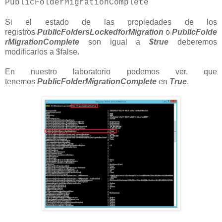
PublicFolderMigrationComplete
Si el estado de las propiedades de los
registros
PublicFoldersLockedforMigration
o
PublicFolde
rMigrationComplete
son igual a
$true
deberemos
modificarlos a $false.
En nuestro laboratorio podemos ver, que
tenemos
PublicFolderMigrationComplete
en
True
.