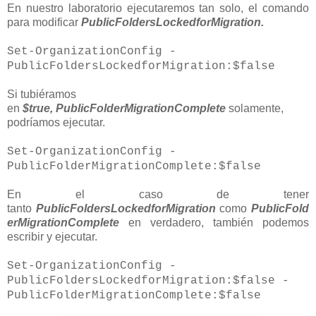
En nuestro laboratorio ejecutaremos tan solo, el comando
para modificar
PublicFoldersLockedforMigration.
Set-OrganizationConfig -
PublicFoldersLockedforMigration:$false
Si tubiéramos
en
$true,
PublicFolderMigrationComplete
solamente,
podríamos ejecutar.
Set-OrganizationConfig -
PublicFolderMigrationComplete:$false
En el caso de tener
tanto
PublicFoldersLockedforMigration
c
omo
PublicFold
erMigrationComplete
en verdadero, también podemos
escribir y ejecutar.
Set-OrganizationConfig -
PublicFoldersLockedforMigration:$false -
PublicFolderMigrationComplete:$false