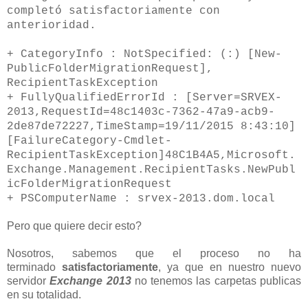
completó satisfactoriamente con
anterioridad.
+ CategoryInfo : NotSpecified: (:) [New-
PublicFolderMigrationRequest],
RecipientTaskException
+ FullyQualifiedErrorId : [Server=SRVEX-
2013,RequestId=48c1403c-7362-47a9-acb9-
2de87de72227,TimeStamp=19/11/2015 8:43:10]
[FailureCategory-Cmdlet-
RecipientTaskException]48C1B4A5,Microsoft.
Exchange.Management.RecipientTasks.NewPubl
icFolderMigrationRequest
+ PSComputerName : srvex-2013.dom.local
Pero que quiere decir esto?
Nosotros, sabemos que el proceso no ha
terminado
satisfactoriamente
, ya que en nuestro nuevo
servidor
Exchange 2013
no tenemos las carpetas publicas
en su totalidad.