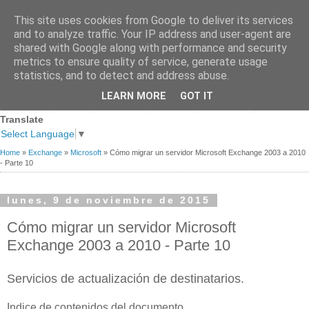
This site uses cookies from Google to deliver its services
and to analyze traffic. Your IP address and user-agent are
shared with Google along with performance and security
metrics to ensure quality of service, generate usage
statistics, and to detect and address abuse.
Página
Sobre
Premios
Links de
Blogs de
LEARN MORE
GOT IT
Contacto
principal
mi
recibidos
Interés
referencia
Translate
Select Language
▼
Home
»
Exchange
»
Microsoft
»
Cómo migrar un servidor Microsoft Exchange 2003 a 2010
- Parte 10
lunes, 9 de noviembre de 2015
Cómo migrar un servidor Microsoft
Exchange 2003 a 2010 - Parte 10
Servicios de actualización de destinatarios.
Indice de contenidos del documento.