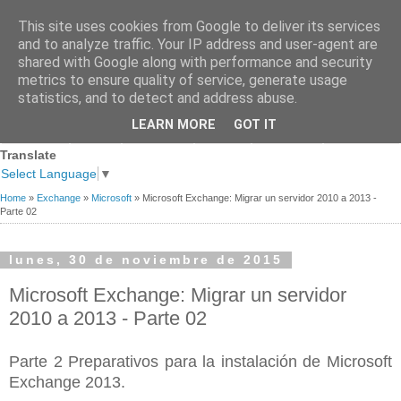
This site uses cookies from Google to deliver its services
and to analyze traffic. Your IP address and user-agent are
shared with Google along with performance and security
metrics to ensure quality of service, generate usage
statistics, and to detect and address abuse.
Página
Sobre
Premios
Links de
Blogs de
LEARN MORE
GOT IT
Contacto
principal
mi
recibidos
Interés
referencia
Translate
Select Language
▼
Home
»
Exchange
»
Microsoft
»
Microsoft Exchange: Migrar un servidor 2010 a 2013 -
Parte 02
lunes, 30 de noviembre de 2015
Microsoft Exchange: Migrar un servidor
2010 a 2013 - Parte 02
Parte 2 Preparativos para la instalación de Microsoft
Exchange 2013.