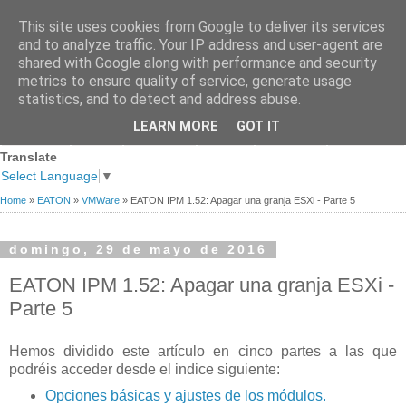
This site uses cookies from Google to deliver its services
and to analyze traffic. Your IP address and user-agent are
shared with Google along with performance and security
metrics to ensure quality of service, generate usage
statistics, and to detect and address abuse.
Página
Sobre
Premios
Links de
Blogs de
LEARN MORE
GOT IT
Contacto
principal
mi
recibidos
Interés
referencia
Translate
Select Language
▼
Home
»
EATON
»
VMWare
»
EATON IPM 1.52: Apagar una granja ESXi - Parte 5
domingo, 29 de mayo de 2016
EATON IPM 1.52: Apagar una granja ESXi -
Parte 5
Hemos dividido este artículo en cinco partes a las que
podréis acceder desde el indice siguiente:
Opciones básicas y ajustes de los módulos.