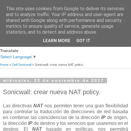
This site uses cookies from Google to deliver its services
and to analyze traffic. Your IP address and user-agent are
shared with Google along with performance and security
metrics to ensure quality of service, generate usage
statistics, and to detect and address abuse.
Página
Sobre
Premios
Links de
Blogs de
LEARN MORE
GOT IT
Contacto
principal
mi
recibidos
Interés
referencia
Translate
Select Language
▼
Home
»
Dell Sonicwall
»
Sonicwall: crear nueva NAT policy.
miércoles, 22 de noviembre de 2017
Sonicwall: crear nueva NAT policy.
Las directivas
NAT
nos permiten tener una gran flexibilidad
para controlar la traducción de direcciones de red basada
en combinar las coincidencias de la dirección
IP
de origen,
la dirección
IP
de destino y los servicios que usaremos en el
destino. El
NAT
basado en políticas, nos permitirá