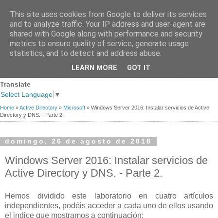
This site uses cookies from Google to deliver its services
and to analyze traffic. Your IP address and user-agent are
shared with Google along with performance and security
metrics to ensure quality of service, generate usage
statistics, and to detect and address abuse.
Página
Sobre
Premios
Links de
Blogs de
LEARN MORE
GOT IT
Contacto
principal
mi
recibidos
Interés
referencia
Translate
Select Language
▼
Home
»
Active Directory
»
Microsoft
»
Windows Server 2016: Instalar servicios de Active
Directory y DNS. - Parte 2.
domingo, 26 de agosto de 2018
Windows Server 2016: Instalar servicios de
Active Directory y DNS. - Parte 2.
Hemos dividido este laboratorio en cuatro artículos
independientes, podéis acceder a cada uno de ellos usando
el indice que mostramos a continuación: