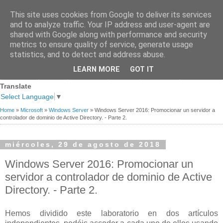
This site uses cookies from Google to deliver its services
and to analyze traffic. Your IP address and user-agent are
shared with Google along with performance and security
metrics to ensure quality of service, generate usage
statistics, and to detect and address abuse.
Página
Sobre
Premios
Links de
Blogs de
LEARN MORE
GOT IT
Contacto
principal
mi
recibidos
Interés
referencia
Translate
Select Language
▼
Home
»
Microsoft
»
Windows Server
»
Windows Server 2016: Promocionar un servidor a
controlador de dominio de Active Directory. - Parte 2.
miércoles, 29 de agosto de 2018
Windows Server 2016: Promocionar un
servidor a controlador de dominio de Active
Directory. - Parte 2.
Hemos dividido este laboratorio en dos artículos