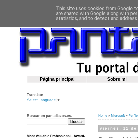
This site uses cookies from Google to 
are shared with Google along with per
statistics, and to detect and address
Página principal
Sobre mi
Translate
Select Language
▼
Buscar en pantallazos.es.
Home
»
Microsoft
»
Perfil
viernes, 11 d
Most Valuable Professional - Award.