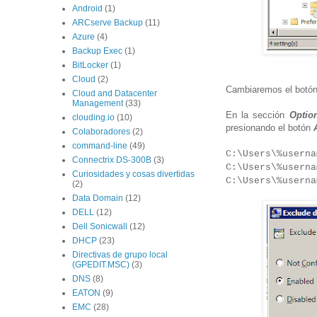
Android
(1)
ARCserve Backup
(11)
Azure
(4)
Backup Exec
(1)
BitLocker
(1)
Cloud
(2)
Cambiaremos el botón 
Cloud and Datacenter
Management
(33)
En la sección
Optio
clouding.io
(10)
presionando el botón
Colaboradores
(2)
command-line
(49)
C:\Users\%userna
Connectrix DS-300B
(3)
C:\Users\%userna
Curiosidades y cosas divertidas
C:\Users\%userna
(2)
Data Domain
(12)
DELL
(12)
Dell Sonicwall
(12)
DHCP
(23)
Directivas de grupo local
(GPEDIT.MSC)
(3)
DNS
(8)
EATON
(9)
EMC
(28)