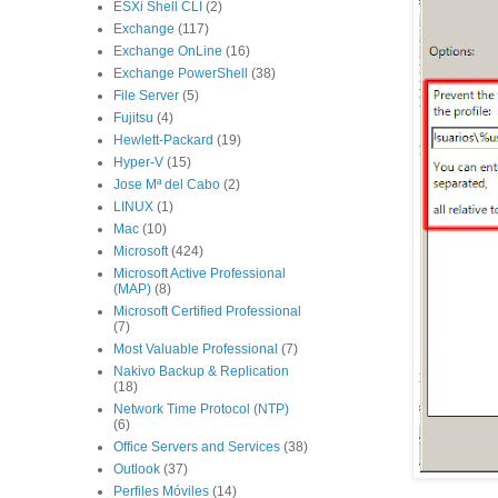
ESXi Shell CLI
(2)
Exchange
(117)
Exchange OnLine
(16)
Exchange PowerShell
(38)
File Server
(5)
Fujitsu
(4)
Hewlett-Packard
(19)
Hyper-V
(15)
Jose Mª del Cabo
(2)
LINUX
(1)
Mac
(10)
Microsoft
(424)
Microsoft Active Professional
(MAP)
(8)
Microsoft Certified Professional
(7)
Most Valuable Professional
(7)
Nakivo Backup & Replication
(18)
Network Time Protocol (NTP)
(6)
Office Servers and Services
(38)
Outlook
(37)
Perfiles Móviles
(14)