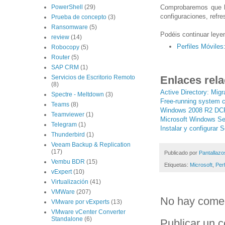
Comprobaremos que lo
PowerShell
(29)
configuraciones, refr
Prueba de concepto
(3)
Ransomware
(5)
Podéis continuar leyen
review
(14)
Perfiles Móviles:
Robocopy
(5)
Router
(5)
SAP CRM
(1)
Enlaces rel
Servicios de Escritorio Remoto
(8)
Active Directory: Mi
Spectre - Meltdown
(3)
Free-running system c
Teams
(8)
Windows 2008 R2 D
Teamviewer
(1)
Microsoft Windows S
Telegram
(1)
Instalar y configurar
Thunderbird
(1)
Veeam Backup & Replication
(17)
Publicado por
Pantallazo
Vembu BDR
(15)
Etiquetas:
Microsoft
,
Perf
vExpert
(10)
Virtualización
(41)
VMWare
(207)
No hay comen
VMware por vExperts
(13)
VMware vCenter Converter
Standalone
(6)
Publicar un 