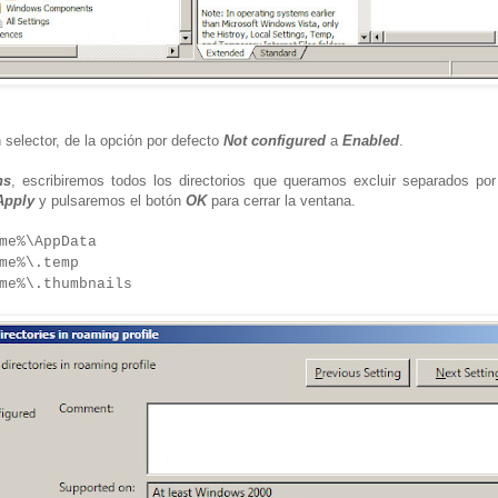
selector, de la opción por defecto
Not configured
a
Enabled
.
ns
, escribiremos todos los directorios que queramos excluir separados por (
Apply
y pulsaremos el botón
OK
para cerrar la ventana.
me%\AppData
me%\.temp
me%\.thumbnails