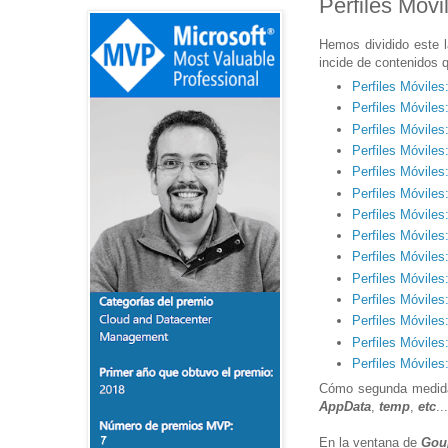
Perfiles Móvil
Hemos dividido este l
incide de contenidos 
Perfiles Móviles
Perfiles Móviles
Perfiles Móviles
Perfiles Móviles
Perfiles Móviles:
Perfiles Móviles:
Perfiles Móviles:
Perfiles Móviles:
Perfiles Móviles
Perfiles Móviles
Perfiles Móviles
Perfiles Móviles
Perfiles Móviles
Perfiles Móviles
Cómo segunda medida 
AppData
,
temp
,
etc
...
En la ventana de
Gou