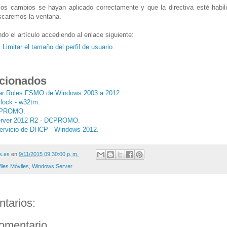
s cambios se hayan aplicado correctamente y que la directiva esté habili
escaremos la ventana.
do el artículo accediendo al enlace siguiente:
 Limitar el tamaño del perfil de usuario.
acionados
grar Roles FSMO de Windows 2003 a 2012.
lock - w32tm.
CPROMO.
erver 2012 R2 - DCPROMO.
 Servicio de DHCP - Windows 2012.
s.es
en
9/11/2015 09:30:00 p. m.
iles Móviles
,
Windows Server
tarios:
comentario