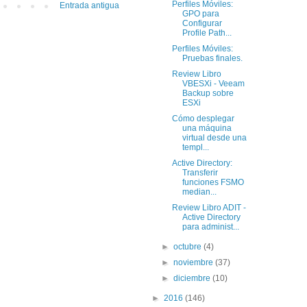
Perfiles Móviles:
Entrada antigua
GPO para
Configurar
Profile Path...
Perfiles Móviles:
Pruebas finales.
Review Libro
VBESXi - Veeam
Backup sobre
ESXi
Cómo desplegar
una máquina
virtual desde una
templ...
Active Directory:
Transferir
funciones FSMO
median...
Review Libro ADIT -
Active Directory
para administ...
►
octubre
(4)
►
noviembre
(37)
►
diciembre
(10)
►
2016
(146)