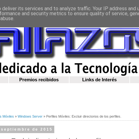
deliver its services and to analyze traffic. Your IP address and
formance and security metrics to ensure quality of service, ge
 abuse.
Premios recibidos
Links de Interés
es Móviles
»
Windows Server
»
Perfiles Móviles: Excluir directorios de los perfiles.
e septiembre de 2015