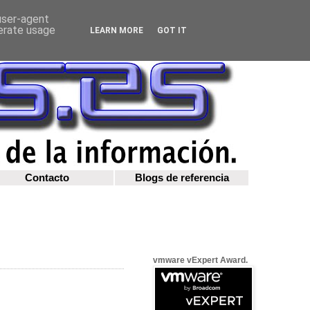
 user-agent
nerate usage
LEARN MORE
GOT IT
Contacto
Blogs de referencia
vmware vExpert Award.